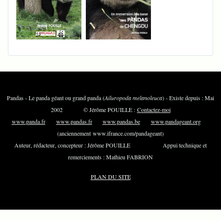
Pandas - Le panda géant ou grand panda (
Ailuropoda melanoleuca
) - Existe depuis : Mai
2002 © Jérôme POUILLE :
Contactez-moi
www.panda.fr
www.pandas.fr
www.pandas.be
www.pandageant.org
(anciennement www.ifrance.com/pandageant)
Auteur, rédacteur, concepteur : Jérôme POUILLE Appui technique et
remerciements : Mathieu FABRION
PLAN DU SITE