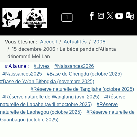
Vous êtes ici :
Accueil
Actualités
2006
15 décembre 2006 : Le bébé panda d'Atlanta
dénommé Mei Lan
# A la une :
#Livres
#Naissances2026
#Naissances2025
#Base de Chengdu (octobre 2025)
#Base de Ya'an Bifengxia (novembre 2025)
#Réserve naturelle de Tangjiahe (octobre 2025)
#Réserve naturelle de Wanglang (avril 2025)
#Réserve
naturelle de Labahe (avril et octobre 2025)
#Réserve
naturelle de Laohegou (octobre 2025)
#Réserve naturelle de
Guanbagou (octobre 2025)