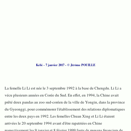
Kebi - 7 janvier 2017 - © Jérôme POUILLE
La femelle Li Li est née le 3 septembre 1992 à la base de Chengdu. Li Li a
vécu plusieurs années en Corée du Sud. En effet, en 1994, la Chine avait
prêté deux pandas au zoo sud-coréen de la ville de Yongin, dans la province
du Gyeonggi, pour commémorer l'établissement des relations diplomatiques
entre les deux pays en 1992. Les femelles Chuan Xing et Li Li étaient
arrivées le 20 septembre 1994 avant d'être rapatriées en Chine
respectivement les 9 janvier et 8 février 1999 faute de moyens financiers de