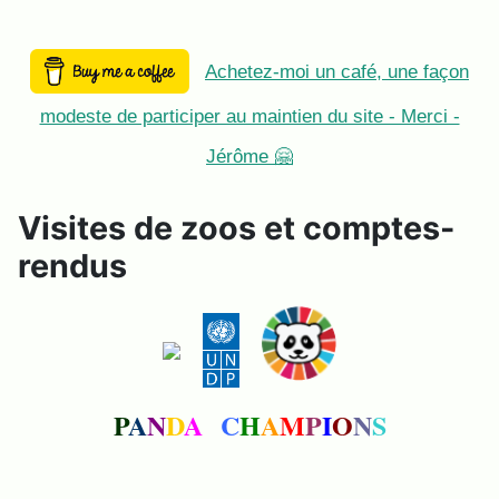
Achetez-moi un café, une façon
modeste de participer au maintien du site - Merci -
Jérôme 🤗
Visites de zoos et comptes-
rendus
P
A
N
D
A
C
H
A
M
P
I
O
N
S