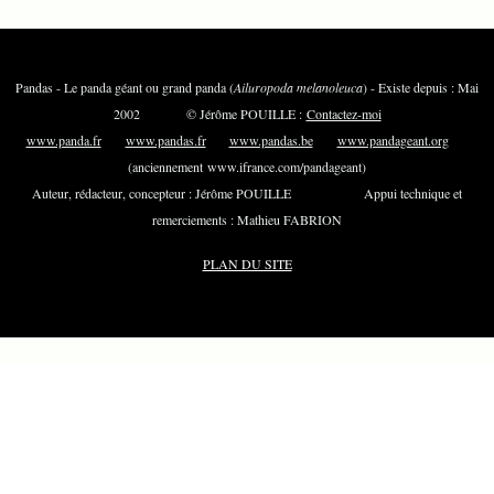
Pandas - Le panda géant ou grand panda (
Ailuropoda melanoleuca
) - Existe depuis : Mai
2002 © Jérôme POUILLE :
Contactez-moi
www.panda.fr
www.pandas.fr
www.pandas.be
www.pandageant.org
(anciennement www.ifrance.com/pandageant)
Auteur, rédacteur, concepteur : Jérôme POUILLE Appui technique et
remerciements : Mathieu FABRION
PLAN DU SITE