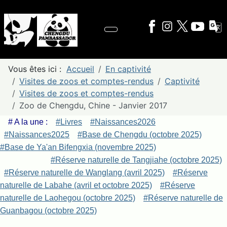
Vous êtes ici :
Accueil
En captivité
Visites de zoos et comptes-rendus
Captivité
Visites de zoos et comptes-rendus
Zoo de Chengdu, Chine - Janvier 2017
# A la une :
#Livres
#Naissances2026
#Naissances2025
#Base de Chengdu (octobre 2025)
#Base de Ya'an Bifengxia (novembre 2025)
#Réserve naturelle de Tangjiahe (octobre 2025)
#Réserve naturelle de Wanglang (avril 2025)
#Réserve
naturelle de Labahe (avril et octobre 2025)
#Réserve
naturelle de Laohegou (octobre 2025)
#Réserve naturelle de
Guanbagou (octobre 2025)