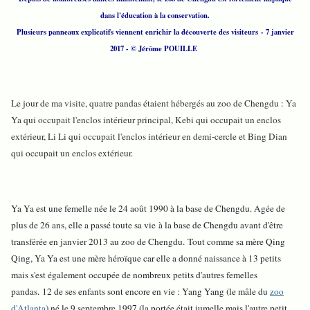
dans l'éducation à la conservation.
Plusieurs panneaux explicatifs viennent enrichir la découverte des visiteurs - 7 janvier
2017 - © Jérôme POUILLE
Le jour de ma visite, quatre pandas étaient hébergés au zoo de Chengdu : Ya
Ya qui occupait l'enclos intérieur principal, Kebi qui occupait un enclos
extérieur, Li Li qui occupait l'enclos intérieur en demi-cercle et Bing Dian
qui occupait un enclos extérieur.
Ya Ya est une femelle née le 24 août 1990 à la base de Chengdu. Agée de
plus de 26 ans, elle a passé toute sa vie à la base de Chengdu avant d'être
transférée en janvier 2013 au zoo de Chengdu.
Tout comme sa mère Qing
Qing, Ya Ya est une mère héroïque car elle a donné naissance à 13 petits
mais s'est également occupée de nombreux petits d'autres femelles
pandas.
12 de ses enfants sont encore en vie : Yang Yang (le mâle du
zoo
d'Atlanta
) né le 9 septembre 1997 (la portée était jumelle mais l'autre petit