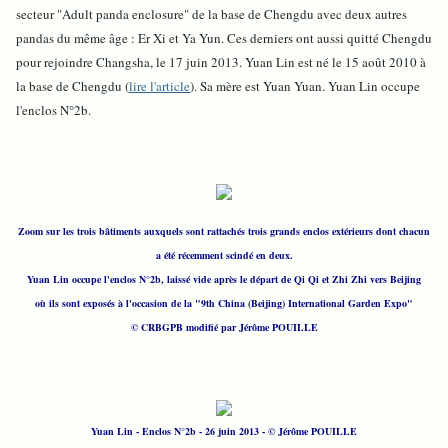
secteur "Adult panda enclosure" de la base de Chengdu avec deux autres
pandas du même âge : Er Xi et Ya Yun. Ces derniers ont aussi quitté Chengdu
pour rejoindre Changsha, le 17 juin 2013. Yuan Lin est né le 15 août 2010 à
la base de Chengdu (
lire l'article
). Sa mère est Yuan Yuan. Yuan Lin occupe
l'enclos N°2b.
Zoom sur les trois bâtiments auxquels sont rattachés trois grands enclos extérieurs dont chacun
a été récemment scindé en deux.
Yuan Lin occupe l'enclos N°2b, laissé vide après le départ de Qi Qi et Zhi Zhi vers Beijing
où ils sont exposés à l'occasion de la "9th China (Beijing) International Garden Expo"
© CRBGPB modifié par Jérôme POUILLE
Yuan Lin - Enclos N°2b - 26 juin 2013 - © Jérôme POUILLE