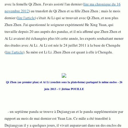
avec la femelle Qi Zhen. J'avais assisté l'an dernier (
lire ma chronique du 16
novembre 2012
) au transfert de Qi Zhen et sa fille Zhen Zhen ; mais le mois
dernier (
lire l'article
) c'était Ai Li qui se trouvait avec Qi Zhen, et non plus
Zhen Zhen. J'ai questionné le soigneur expérimenté He Xing Yuan, qui
travaille depuis 20 ans auprès des pandas, et il m'a affirmé que Zhen Zhen et
Ai Li avaient été échangées plus tôt cette année, les experts souhaitant mener
des études avec Ai Li.
Ai Li est née le 24 juillet 2011 à la base de Chengdu
(
lire l'article
). Sa mère est Li Li. Zhen Zhen est quant à elle à Chengdu.
Qi Zhen (au premier plan) et Ai Li (couchée sous la plate-forme) partagent le même enclos - 26
juin 2013 - © Jérôme POUILLE
- un septième panda se trouve à Dujiangyan et le panda supplémentaire par
rapport au mois de mai dernier est Yuan Lin. Ce mâle a été transféré à
Dujiangyan il y a quelques jours, il vivait auparavant dans un des enclos du