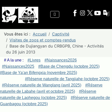
Vous êtes ici :
Accueil
Captivité
Visites de zoos et comptes-rendus
Base de Dujiangyan du CRBGPB, Chine - Activités
du 26 juin 2013
# A la une :
#Livres
#Naissances2026
#Naissances2025
#Base de Chengdu (octobre 2025)
#Base de Ya'an Bifengxia (novembre 2025)
#Réserve naturelle de Tangjiahe (octobre 2025)
#Réserve naturelle de Wanglang (avril 2025)
#Réserve
naturelle de Labahe (avril et octobre 2025)
#Réserve
naturelle de Laohegou (octobre 2025)
#Réserve naturelle de
Guanbagou (octobre 2025)