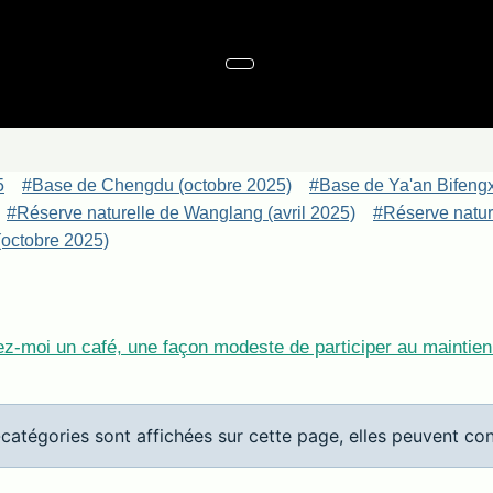
5
#Base de Chengdu (octobre 2025)
#Base de Ya'an Bifeng
#Réserve naturelle de Wanglang (avril 2025)
#Réserve nature
octobre 2025)
z-moi un café, une façon modeste de participer au maintien 
-catégories sont affichées sur cette page, elles peuvent con