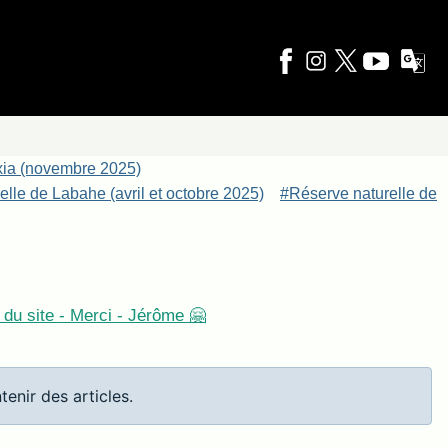
xia (novembre 2025)
lle de Labahe (avril et octobre 2025)
#Réserve naturelle de
du site - Merci - Jérôme 🤗
tenir des articles.