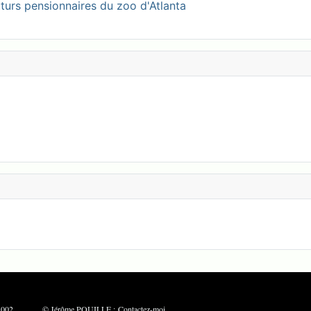
turs pensionnaires du zoo d'Atlanta
: Mai 2002 © Jérôme POUILLE :
Contactez-moi