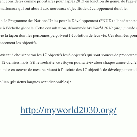
 considérés comme prioritaires pour l'après 2015 en fonction du genre, de l'âge et 
ternationaux qui ont abouti aux nouveaux objectifs de développement durable.
ne, le Programme des Nations Unies pour le Développement (PNUD) a lancé une nouvel
e à l’échelle globale. Cette consultation, dénommée
My World 2030
(
Mon monde 
 la façon dont les personnes perçoivent l’évolution de leur vie. Ces données pourraie
cacement les objectifs.
nvitant à choisir parmi les 17 objectifs les 6 objectifs qui sont sources de préoccupa
les 12 derniers mois. S'il le souhaite, ce citoyen pourra ré-évaluer chaque année d'ici
 la mise en oeuvre de mesures visant à l'atteinte des 17 objectifs de développement d
 lien (plusieurs langues sont disponibles) :
http://myworld2030.org/