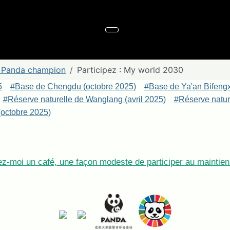
Panda champion
Participez : My world 2030
5
#Base de Chengdu (octobre 2025)
#Base de Ya'an Bifeng
#Réserve naturelle de Wanglang (avril 2025)
#Réserve nature
octobre 2025)
z-moi un café, une façon modeste de participer au maintien 