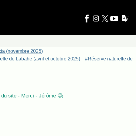
xia (novembre 2025)
lle de Labahe (avril et octobre 2025)
#Réserve naturelle de
du site - Merci - Jérôme 🤗