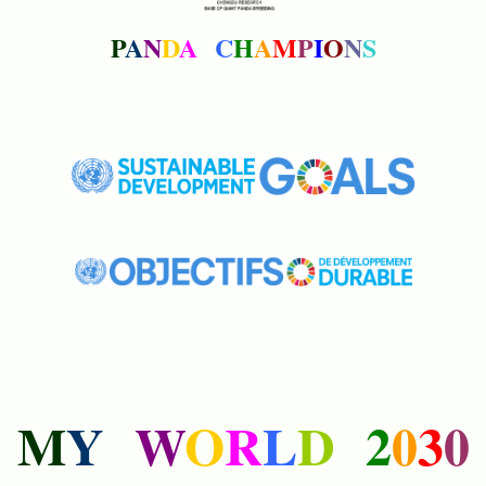
P
A
N
D
A
C
H
A
M
P
I
O
N
S
M
Y
W
O
R
L
D
2
0
3
0