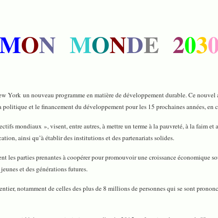
M
O
N
M
O
N
D
E
2
0
3
 New York un nouveau programme en matière de développement durable. Ce nouve
la politique et le financement du développement pour les 15 prochaines années, en
s mondiaux », visent, entre autres, à mettre un terme à la pauvreté, à la faim et a
tion, ainsi qu’à établir des institutions et des partenariats solides.
ncitent les parties prenantes à coopérer pour promouvoir une croissance économique s
jeunes et des générations futures.
 entier, notamment de celles des plus de 8 millions de personnes qui se sont pronon