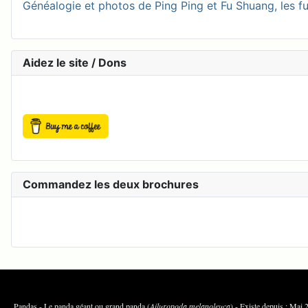
Généalogie et photos de Ping Ping et Fu Shuang, les fu
Aidez le site / Dons
Commandez les deux brochures
Pandas - Le panda géant ou grand panda (
Ailuropoda melanoleuca
) - Existe depuis 