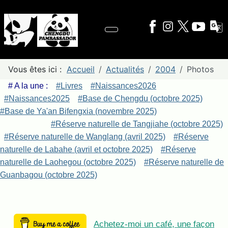
Vous êtes ici :
Accueil
Actualités
2004
Photos
# A la une :
#Livres
#Naissances2026
#Naissances2025
#Base de Chengdu (octobre 2025)
#Base de Ya'an Bifengxia (novembre 2025)
#Réserve naturelle de Tangjiahe (octobre 2025)
#Réserve naturelle de Wanglang (avril 2025)
#Réserve
naturelle de Labahe (avril et octobre 2025)
#Réserve
naturelle de Laohegou (octobre 2025)
#Réserve naturelle de
Guanbagou (octobre 2025)
Achetez-moi un café, une façon