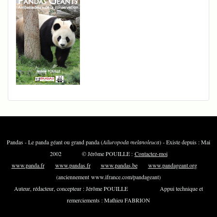
Pandas - Le panda géant ou grand panda (
Ailuropoda melanoleuca
) - Existe depuis : Mai
2002 © Jérôme POUILLE :
Contactez-moi
www.panda.fr
www.pandas.fr
www.pandas.be
www.pandageant.org
(anciennement www.ifrance.com/pandageant)
Auteur, rédacteur, concepteur : Jérôme POUILLE Appui technique et
remerciements : Mathieu FABRION