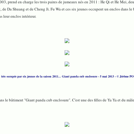
03, prend en charge les trois paires de jumeaux nés en 2011 : He Qi et He Mei, de
 de Da Shuang et de Cheng Ji. Fu Wa et ces six jeunes occupent un enclos dans le bâ
 leur enclos intérieur.
 très occupée par six jeunes de la saison 2011... Giant panda cub enclosure - 5 mai 2013 - © Jérôme 
ns le bâtiment "Giant panda cub enclosure". C'est une des filles de Ya Ya et du mâl