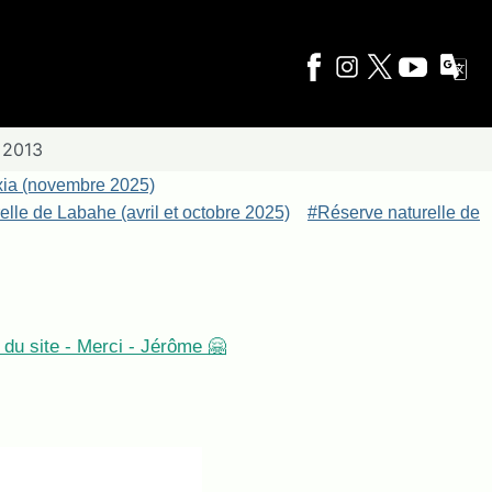
 2013
xia (novembre 2025)
lle de Labahe (avril et octobre 2025)
#Réserve naturelle de
du site - Merci - Jérôme 🤗