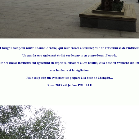
hengdu fait peau neuve : nouvelle entrée, qui reste encore à terminer, vue de l'extérieur et de l'intérieu
Un panda sera également stylisé sur le parvis en pierre devant l'entrée.
é des enclos intérieurs ont également été repeints, certaines allées refaites, et la base est vraiment sublim
avec les fleurs et la végétation.
Pour coup sûr, un événement se prépare à la base de Chengdu...
3 mai 2013 - © Jérôme POUILLE