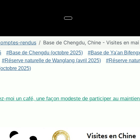
 comptes-rendus
Base de Chengdu, Chine - Visites en mai
5
#Base de Chengdu (octobre 2025)
#Base de Ya'an Bifeng
#Réserve naturelle de Wanglang (avril 2025)
#Réserve nature
octobre 2025)
z-moi un café, une façon modeste de participer au maintien 