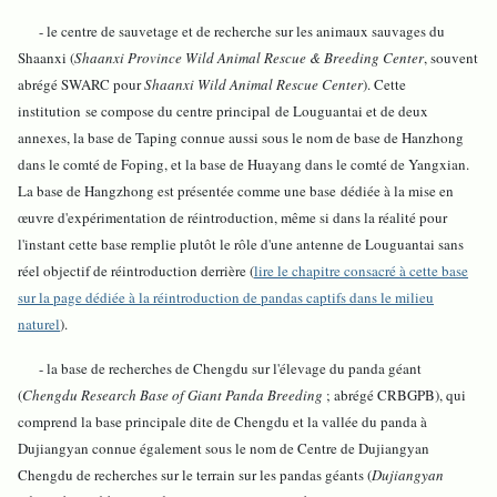
- le centre de sauvetage et de recherche sur les animaux sauvages du
Shaanxi (
Shaanxi Province Wild Animal Rescue & Breeding Center
, souvent
abrégé SWARC pour
Shaanxi Wild Animal Rescue Center
). Cette
institution se compose du centre principal de Louguantai et de deux
annexes, la base de Taping connue aussi sous le nom de base de Hanzhong
dans le comté de Foping, et la base de Huayang dans le comté de Yangxian.
La base de Hangzhong est présentée comme une base
dédiée à la mise en
œuvre d'expérimentation de réintroduction, même si dans la réalité pour
l'instant cette base remplie plutôt le rôle d'une antenne de Louguantai sans
réel objectif de réintroduction derrière (
lire le chapitre consacré à cette base
sur la page dédiée à la réintroduction de pandas captifs dans le milieu
naturel
).
- la base de recherches de Chengdu sur l'élevage du panda géant
(
Chengdu Research Base of Giant Panda Breeding
; abrégé CRBGPB), qui
comprend la base principale dite de Chengdu et la vallée du panda à
Dujiangyan connue également sous le nom de Centre de Dujiangyan
Chengdu de recherches sur le terrain sur les pandas géants (
Dujiangyan