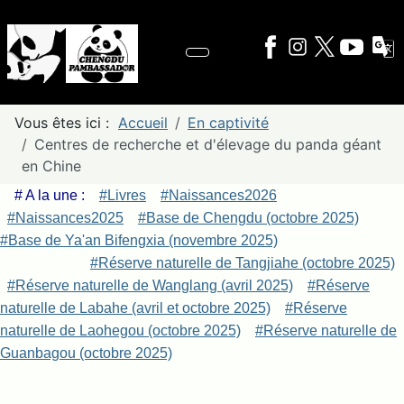
Vous êtes ici :
Accueil
En captivité
Centres de recherche et d'élevage du panda géant
en Chine
# A la une :
#Livres
#Naissances2026
#Naissances2025
#Base de Chengdu (octobre 2025)
#Base de Ya'an Bifengxia (novembre 2025)
#Réserve naturelle de Tangjiahe (octobre 2025)
#Réserve naturelle de Wanglang (avril 2025)
#Réserve
naturelle de Labahe (avril et octobre 2025)
#Réserve
naturelle de Laohegou (octobre 2025)
#Réserve naturelle de
Guanbagou (octobre 2025)