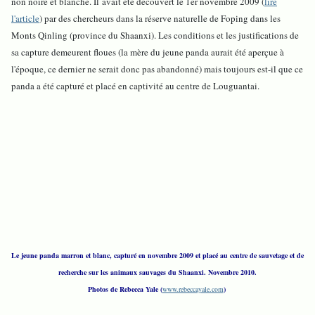
non noire et blanche. Il avait été découvert le 1er novembre 2009 (
lire
l'article
) par des chercheurs dans la réserve naturelle de Foping dans les
Monts Qinling (province du Shaanxi). Les conditions et les justifications de
sa capture demeurent floues (la mère du jeune panda aurait été aperçue à
l'époque, ce dernier ne serait donc pas abandonné) mais toujours est-il que ce
panda a été capturé et placé en captivité au centre de Louguantai.
Le jeune panda marron et blanc, capturé en novembre 2009 et placé au centre de sauvetage et de
recherche sur les animaux sauvages du Shaanxi. Novembre 2010.
Photos de Rebecca Yale (
www.rebeccayale.com
)