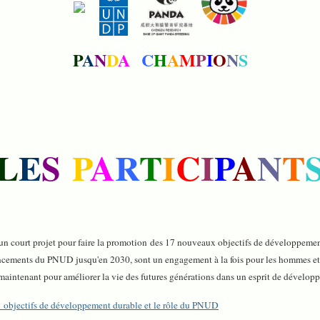
P
A
N
D
A
C
H
A
M
P
I
O
N
S
L
E
S
P
A
R
T
I
C
I
P
A
N
T
 à un court projet pour faire la promotion des 17 nouveaux objectifs de développem
cements du PNUD jusqu'en 2030, sont un engagement à la fois pour les hommes et la p
s maintenant pour améliorer la vie des futures générations dans un esprit de dévelop
17 objectifs de développement durable et le rôle du PNUD