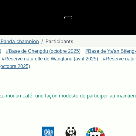
Panda champion
Participants
5
#Base de Chengdu (octobre 2025)
#Base de Ya'an Bifeng
#Réserve naturelle de Wanglang (avril 2025)
#Réserve nature
octobre 2025)
z-moi un café, une façon modeste de participer au maintien 