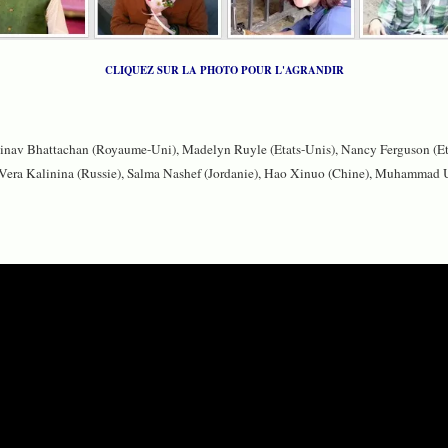
CLIQUEZ SUR LA PHOTO POUR L'AGRANDIR
 Abinav Bhattachan (Royaume-Uni), Madelyn Ruyle (Etats-Unis), Nancy Ferguson (Eta
, Vera Kalinina (Russie), Salma Nashef (Jordanie), Hao Xinuo (Chine), Muhammad