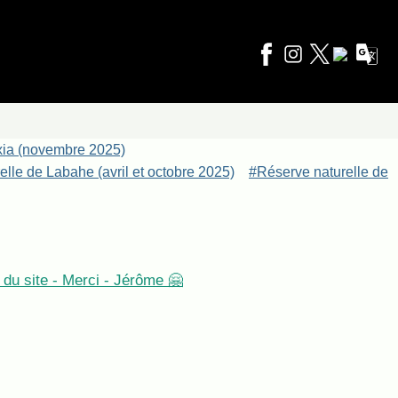
xia (novembre 2025)
lle de Labahe (avril et octobre 2025)
#Réserve naturelle de
du site - Merci - Jérôme 🤗