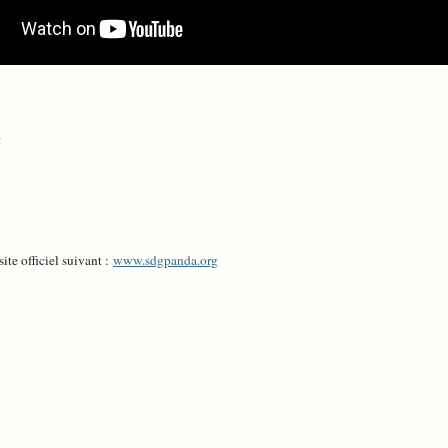
:
ite officiel suivant :
www.sdgpanda.org