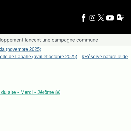
veloppement lancent une campagne commune
xia (novembre 2025)
lle de Labahe (avril et octobre 2025)
#Réserve naturelle de
du site - Merci - Jérôme 🤗