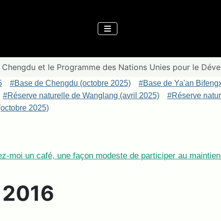
e Chengdu et le Programme des Nations Unies pour le Dé
5
#Base de Chengdu (octobre 2025)
#Base de Ya'an Bifeng
#Réserve naturelle de Wanglang (avril 2025)
#Réserve nature
octobre 2025)
z-moi un café, une façon modeste de participer au maintien 
e 2016