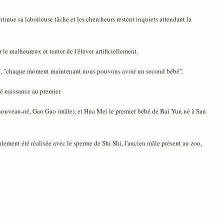
inue sa laborieuse tâche et les chercheurs restent inquiets attendant la
le malheureux et tenter de l'élever artificiellement.
nous", "chaque moment maintenant nous pouvons avoir un second bébé".
é naissance au premier.
 nouveau-né, Gao Gao (mâle), et Hua Mei le premier bébé de Bai Yun né à San
alement été réalisée avec le sperme de Shi Shi, l'ancien mâle présent au zoo,