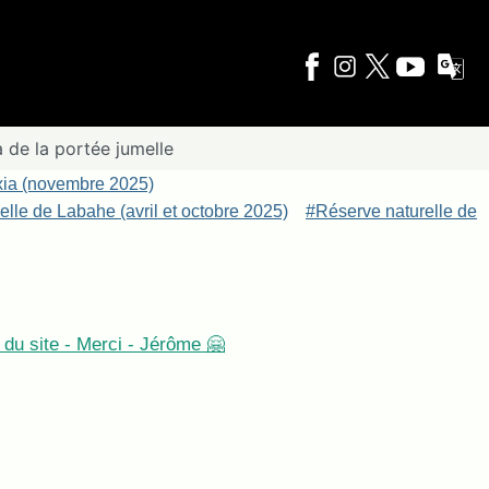
 de la portée jumelle
xia (novembre 2025)
lle de Labahe (avril et octobre 2025)
#Réserve naturelle de
du site - Merci - Jérôme 🤗