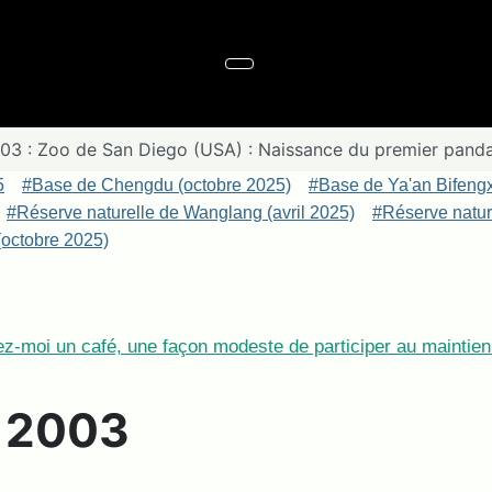
03 : Zoo de San Diego (USA) : Naissance du premier panda
5
#Base de Chengdu (octobre 2025)
#Base de Ya'an Bifeng
#Réserve naturelle de Wanglang (avril 2025)
#Réserve nature
octobre 2025)
z-moi un café, une façon modeste de participer au maintien 
e 2003