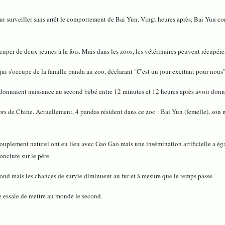
r surveiller sans arrêt le comportement de Bai Yun. Vingt heures après, Bai Yun cont
er de deux jeunes à la fois. Mais dans les zoos, les vétérinaires peuvent récupérer 
e qui s'occupe de la famille panda au zoo, déclarant "C'est un jour excitant pour 
donnaient naissance au second bébé entre 12 minutes et 12 heures après avoir donn
rs de Chine. Actuellement, 4 pandas résident dans ce zoo : Bai Yun (femelle), son
accouplement naturel ont eu lieu avec Gao Gao mais une insémination artificielle a ég
nclure sur le père.
cond mais les chances de survie diminuent au fur et à mesure que le temps passe.
e essaie de mettre au monde le second.