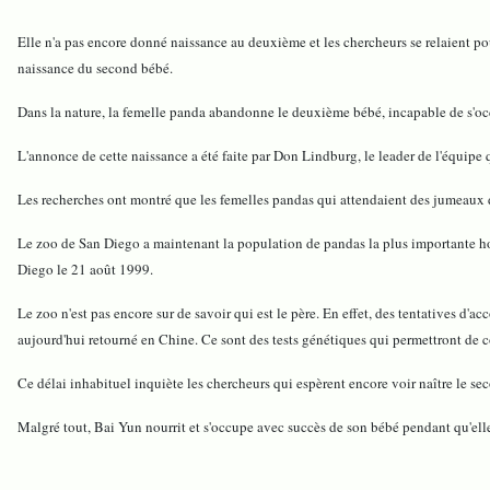
Elle n'a pas encore donné naissance au deuxième et les chercheurs se relaient pou
naissance du second bébé.
Dans la nature, la femelle panda abandonne le deuxième bébé, incapable de s'occup
L'annonce de cette naissance a été faite par Don Lindburg, le leader de l'équip
Les recherches ont montré que les femelles pandas qui attendaient des jumeaux 
Le zoo de San Diego a maintenant la population de pandas la plus importante ho
Diego le 21 août 1999.
Le zoo n'est pas encore sur de savoir qui est le père. En effet, des tentatives d'
aujourd'hui retourné en Chine. Ce sont des tests génétiques qui permettront de co
Ce délai inhabituel inquiète les chercheurs qui espèrent encore voir naître le se
Malgré tout, Bai Yun nourrit et s'occupe avec succès de son bébé pendant qu'ell