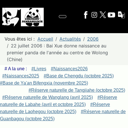
Vous êtes ici :
Accueil
Actualités
2006
22 juillet 2006 : Bai Xue donne naissance au
premier panda de l'année au centre de Wolong
(Chine)
# A la une :
#Livres
#Naissances2026
#Naissances2025
#Base de Chengdu (octobre 2025)
#Base de Ya'an Bifengxia (novembre 2025)
#Réserve naturelle de Tangjiahe (octobre 2025)
#Réserve naturelle de Wanglang (avril 2025)
#Réserve
naturelle de Labahe (avril et octobre 2025)
#Réserve
naturelle de Laohegou (octobre 2025)
#Réserve naturelle de
Guanbagou (octobre 2025)