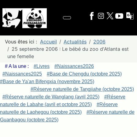
Vous êtes ici :
Accueil
Actualités
2006
25 septembre 2006 : Le bébé du zoo d'Atlanta est
une femelle
# A la une :
#Livres
#Naissances2026
#Naissances2025
#Base de Chengdu (octobre 2025)
#Base de Ya'an Bifengxia (novembre 2025)
#Réserve naturelle de Tangjiahe (octobre 2025)
#Réserve naturelle de Wanglang (avril 2025)
#Réserve
naturelle de Labahe (avril et octobre 2025)
#Réserve
naturelle de Laohegou (octobre 2025)
#Réserve naturelle de
Guanbagou (octobre 2025)