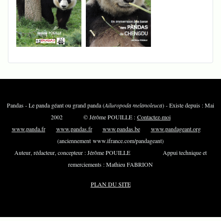
Pandas - Le panda géant ou grand panda (
Ailuropoda melanoleuca
) - Existe depuis : Mai
2002 © Jérôme POUILLE :
Contactez-moi
www.panda.fr
www.pandas.fr
www.pandas.be
www.pandageant.org
(anciennement www.ifrance.com/pandageant)
Auteur, rédacteur, concepteur : Jérôme POUILLE Appui technique et
remerciements : Mathieu FABRION
PLAN DU SITE