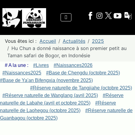
Vous êtes ici :
Accueil
Actualités
2025
Hu Chun a donné naissance à son premier petit au
Taman safari de Bogor, en Indonésie
# A la une :
#Livres
#Naissances2026
#Naissances2025
#Base de Chengdu (octobre 2025)
#Base de Ya'an Bifengxia (novembre 2025)
#Réserve naturelle de Tangjiahe (octobre 2025)
#Réserve naturelle de Wanglang (avril 2025)
#Réserve
naturelle de Labahe (avril et octobre 2025)
#Réserve
naturelle de Laohegou (octobre 2025)
#Réserve naturelle de
Guanbagou (octobre 2025)