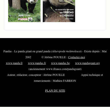
Pandas - Le panda géant ou grand panda (
Ailuropoda melanoleuca
) - Existe depuis : Mai
2002 © Jérôme POUILLE :
Contactez-moi
www.panda.fr
www.pandas.fr
www.pandas.be
www.pandageant.org
(anciennement www.ifrance.com/pandageant)
Auteur, rédacteur, concepteur : Jérôme POUILLE Appui technique et
remerciements : Mathieu FABRION
PLAN DU SITE