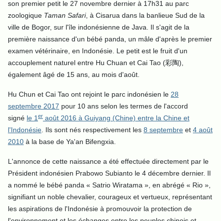
son premier petit le 27 novembre dernier à 17h31 au parc
zoologique
Taman Safari
, à Cisarua dans la banlieue Sud de la
ville de Bogor, sur l'île indonésienne de Java. Il s'agit de la
première naissance d'un bébé panda, un mâle d'après le premier
examen vétérinaire, en Indonésie. Le petit est le fruit d'un
accouplement naturel entre Hu Chuan et Cai Tao (彩陶),
également âgé de 15 ans, au mois d'août.
Hu Chun et Cai Tao ont rejoint le parc indonésien le
28
sept
e
mbre 2017
pour
10 ans selon les termes de l'accord
er
signé
le 1
août 2016 à Guiyang (Chine) entre la Chine et
l'Indonésie
.
Ils sont nés respectivement les
8 septembre
et
4 août
2010
à la base de Ya'an Bifengxia.
L'annonce de cette naissance a été effectuée directement par le
Président indonésien Prabowo Subianto le 4 décembre dernier. Il
a nommé le bébé panda « Satrio Wiratama », en abrégé « Rio »,
signifiant un noble chevalier, courageux et vertueux, représentant
les aspirations de l'Indonésie à promouvoir la protection de
l'environnement et les échanges entre les peuples chinois et