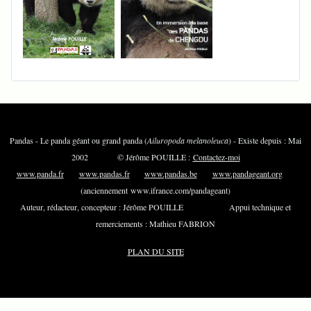
Pandas - Le panda géant ou grand panda (
Ailuropoda melanoleuca
) - Existe depuis : Mai
2002 © Jérôme POUILLE :
Contactez-moi
www.panda.fr
www.pandas.fr
www.pandas.be
www.pandageant.org
(anciennement www.ifrance.com/pandageant)
Auteur, rédacteur, concepteur : Jérôme POUILLE Appui technique et
remerciements : Mathieu FABRION
PLAN DU SITE