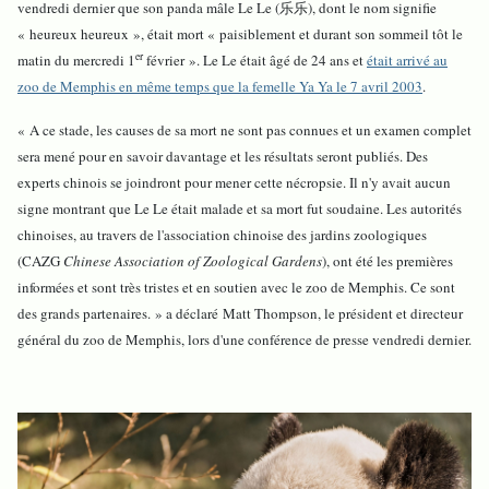
vendredi dernier que son panda mâle Le Le (乐乐), dont le nom signifie
« heureux heureux », était mort « paisiblement et durant son sommeil tôt le
er
matin du mercredi 1
février ». Le Le était âgé de 24 ans et
était arrivé au
zoo de Memphis en même temps que la femelle Ya Ya le 7 avril 2003
.
« A ce stade, les causes de sa mort ne sont pas connues et un examen complet
sera mené pour en savoir davantage et les résultats seront publiés. Des
experts chinois se joindront pour mener cette nécropsie. Il n'y avait aucun
signe montrant que Le Le était malade et sa mort fut soudaine. Les autorités
chinoises, au travers de l'association chinoise des jardins zoologiques
(CAZG
Chinese Association of Zoological Gardens
), ont été les premières
informées et sont très tristes et en soutien avec le zoo de Memphis. Ce sont
des grands partenaires. » a déclaré Matt Thompson, le président et directeur
général du zoo de Memphis, lors d'une conférence de presse vendredi dernier.