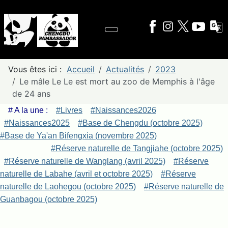
Vous êtes ici :
Accueil
Actualités
2023
Le mâle Le Le est mort au zoo de Memphis à l'âge
de 24 ans
# A la une :
#Livres
#Naissances2026
#Naissances2025
#Base de Chengdu (octobre 2025)
#Base de Ya'an Bifengxia (novembre 2025)
#Réserve naturelle de Tangjiahe (octobre 2025)
#Réserve naturelle de Wanglang (avril 2025)
#Réserve
naturelle de Labahe (avril et octobre 2025)
#Réserve
naturelle de Laohegou (octobre 2025)
#Réserve naturelle de
Guanbagou (octobre 2025)