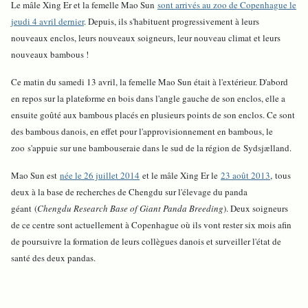
Le mâle Xing Er et la femelle Mao Sun
sont arrivés au zoo de Copenhague le
jeudi 4 avril dernier
. Depuis, ils s'habituent progressivement à leurs
nouveaux enclos, leurs nouveaux soigneurs, leur nouveau climat et leurs
nouveaux bambous !
Ce matin du samedi 13 avril, la femelle Mao Sun était à l'extérieur. D'abord
en repos sur la plateforme en bois dans l'angle gauche de son enclos, elle a
ensuite goûté aux bambous placés en plusieurs points de son enclos. Ce sont
des bambous danois, en effet p
our l'approvisionnement en bambous, le
zoo s'appuie sur une bambouseraie dans le sud de la région de Sydsjælland.
Mao Sun est
née le 26 juillet 2014
et le mâle Xing Er le
23 août 2013
, tous
deux à la base de recherches de Chengdu sur l'élevage du panda
géant (
Chengdu Research Base of Giant Panda Breeding
). Deux soigneurs
de ce centre sont actuellement à Copenhague où ils vont rester six mois afin
de poursuivre la formation de leurs collègues danois et surveiller l'état de
santé des deux pandas.