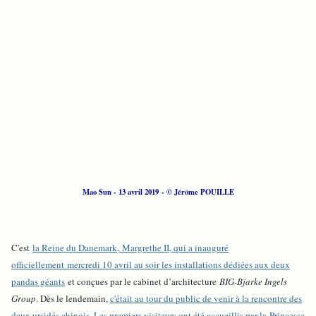
Mao Sun - 13 avril 2019 - © Jérôme POUILLE
C'est
la Reine du Danemark, Margrethe II, qui a inauguré
officiellement mercredi 10 avril au soir les installations dédiées aux deux
pandas géants
et conçues par le cabinet d’architecture
BIG-Bjarke Ingels
Group
. Dès le lendemain,
c'était au tour du public de venir à la rencontre des
deux ursidés chinois. Les premiers visiteurs ont été accueillis par la
Princesse