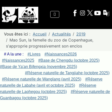
Vous êtes ici :
Accueil
Actualités
2019
Mao Sun, la femelle du zoo de Copenhague,
s'approprie progressivement son enclos
# A la une :
#Livres
#Naissances2026
#Naissances2025
#Base de Chengdu (octobre 2025)
#Base de Ya'an Bifengxia (novembre 2025)
#Réserve naturelle de Tangjiahe (octobre 2025)
#Réserve naturelle de Wanglang (avril 2025)
#Réserve
naturelle de Labahe (avril et octobre 2025)
#Réserve
naturelle de Laohegou (octobre 2025)
#Réserve naturelle de
Guanbagou (octobre 2025)