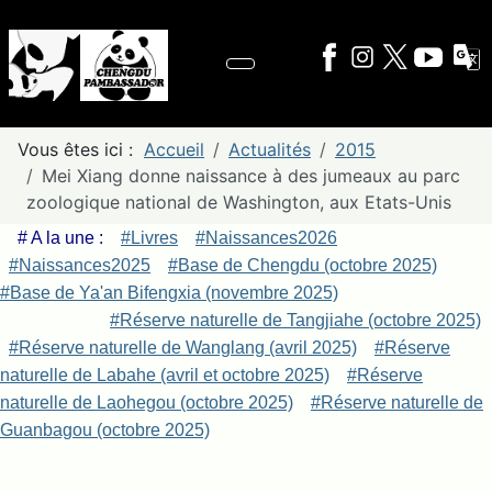
Vous êtes ici :
Accueil
Actualités
2015
Mei Xiang donne naissance à des jumeaux au parc
zoologique national de Washington, aux Etats-Unis
# A la une :
#Livres
#Naissances2026
#Naissances2025
#Base de Chengdu (octobre 2025)
#Base de Ya'an Bifengxia (novembre 2025)
#Réserve naturelle de Tangjiahe (octobre 2025)
#Réserve naturelle de Wanglang (avril 2025)
#Réserve
naturelle de Labahe (avril et octobre 2025)
#Réserve
naturelle de Laohegou (octobre 2025)
#Réserve naturelle de
Guanbagou (octobre 2025)