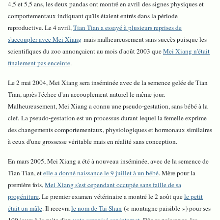
4,5 et 5,5 ans, les deux pandas ont montré en avril des signes physiques et
comportementaux indiquant qu'ils étaient entrés dans la période
reproductive. Le 4 avril,
Tian Tian a essayé à plusieurs reprises de
s'accoupler avec Mei Xiang
mais malheureusement sans succès puisque les
scientifiques du zoo annonçaient au mois d'août 2003 que
Mei Xiang n'était
finalement pas enceinte
.
Le 2 mai 2004, Mei Xiang sera inséminée avec de la semence gelée de Tian
Tian, après l'échec d'un accouplement naturel le même jour.
Malheureusement, Mei Xiang a connu une pseudo-gestation, sans bébé à la
clef. La pseudo-gestation est un processus durant lequel la femelle exprime
des changements comportementaux, physiologiques et hormonaux similaires
à ceux d'une grossesse véritable mais en réalité sans conception.
En mars 2005, Mei Xiang a été à nouveau inséminée, avec de la semence de
Tian Tian, et
elle a donné naissance le 9 juillet à un bébé
. Mère pour la
première fois,
Mei Xiang s'est cependant occupée sans faille de sa
progéniture
. Le premier examen vétérinaire a montré le 2 août que
le petit
était un mâle
. Il recevra
le nom de Tai Shan
(« montagne paisible ») pour ses