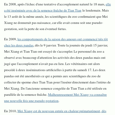
En 2008, après l'échec d'une tentative d'accouplement naturel le 18 mars,
elle
a été inséminée avec de la semence fraîche de Tian Tian
le lendemain. Mais
le 13 août de la même année, les scientifiques du zoo confirmaient que Mei
Xiang ne donnerait pas naissance, car elle avait connu soit une pseudo-
gestation, soit la perte de son éventuel fœtus.
En 2009,
les comportements de la saison des amours ont commencé très tôt
chez les deux pandas
, dès le 9 janvier. Toute la journée du jeudi 15 janvier,
Mei Xiang et Tian Tian ont essayé de s'accoupler. Le personnel du zoo a
observé avec beaucoup d'attention les activités des deux pandas mais ont
jugé que l'accouplement n'avait pas eu lieu. Les vétérinaires ont alors
procédé à deux inséminations artificielles à partir du samedi 17. Les deux
pandas ont été anesthésiés ce qui a permis aux scientifiques du zoo de
collecter du sperme chez Tian Tian pour l'insérer directement dans l'utérus de
Mei Xiang. De l'ancienne semence congelée de Tian Tian a été utilisée en
parallèle de la semence fraîche.
Malheureusement Mei Xiang va connaître
une nouvelle fois une pseudo-gestation
.
En 2010,
Mei Xiang est de nouveau entrée en chaleur prématurément, dès