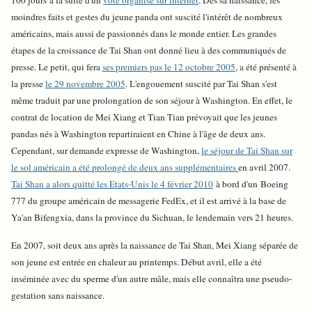
100 jours à la suite d'un
vote organisé sur internet
. Dès sa naissance, les
moindres faits et gestes du jeune panda ont suscité l'intérêt de nombreux
américains, mais aussi de passionnés dans le monde entier. Les grandes
étapes de la croissance de Tai Shan ont donné lieu à des communiqués de
presse. Le petit, qui fera
ses premiers pas le 12 octobre 2005
, a été présenté à
la presse
le 29 novembre 2005
. L'engouement suscité par Tai Shan s'est
même traduit par une prolongation de son séjour à Washington. En effet, le
contrat de location de Mei Xiang et Tian Tian prévoyait que les jeunes
pandas nés à Washington repartiraient en Chine à l'âge de deux ans.
Cependant, sur demande expresse de Washington,
le séjour de Tai Shan sur
le sol américain a été prolongé de deux ans supplémentaires
en avril 2007.
Tai Shan a alors quitté les Etats-Unis le 4 février 2010
à bord d'un Boeing
777 du groupe américain de messagerie FedEx, et il est arrivé à la base de
Ya'an Bifengxia, dans la province du Sichuan, le lendemain vers 21 heures.
En 2007, soit deux ans après la naissance de Tai Shan, Mei Xiang séparée de
son jeune est entrée en chaleur au printemps. Début avril, elle a été
inséminée avec du sperme d'un autre mâle, mais elle connaîtra une pseudo-
gestation sans naissance.