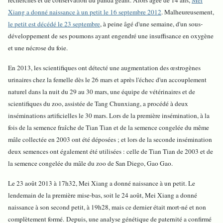
recherches et de conservation du panda géant. Alors âgée de 14 ans,
Mei
Xiang a donné naissance à un petit le 16 septembre 2012
. Malheureusement,
le petit est décédé le 23 septembre
, à peine âgé d'une semaine, d'un sous-
développement de ses poumons ayant engendré une insuffisance en oxygène
et une nécrose du foie.
En 2013, les scientifiques ont détecté une augmentation des œstrogènes
urinaires chez la femelle dès le 26 mars et après l'échec d'un accouplement
naturel dans la nuit du 29 au 30 mars, une équipe de vétérinaires et de
scientifiques du zoo, assistée de Tang Chunxiang, a procédé à deux
inséminations artificielles le 30 mars. Lors de la première insémination, à la
fois de la semence fraîche de Tian Tian et de la semence congelée du même
mâle collectée en 2003 ont été déposées ; et lors de la seconde insémination
deux semences ont également été utilisées : celle de Tian Tian de 2003 et de
la semence congelée du mâle du zoo de San Diego, Gao Gao.
Le 23 août 2013 à 17h32, Mei Xiang a donné naissance à un petit. Le
lendemain de la première mise-bas, soit le 24 août, Mei Xiang a donné
naissance à son second petit, à 19h28, mais ce dernier était mort-né et non
complètement formé. Depuis, une analyse génétique de paternité a confirmé