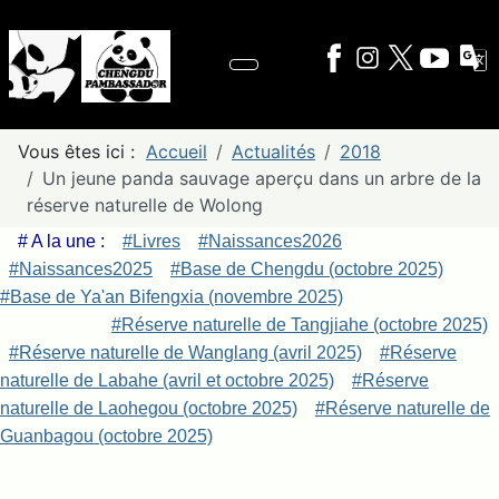
Vous êtes ici :
Accueil
Actualités
2018
Un jeune panda sauvage aperçu dans un arbre de la
réserve naturelle de Wolong
# A la une :
#Livres
#Naissances2026
#Naissances2025
#Base de Chengdu (octobre 2025)
#Base de Ya'an Bifengxia (novembre 2025)
#Réserve naturelle de Tangjiahe (octobre 2025)
#Réserve naturelle de Wanglang (avril 2025)
#Réserve
naturelle de Labahe (avril et octobre 2025)
#Réserve
naturelle de Laohegou (octobre 2025)
#Réserve naturelle de
Guanbagou (octobre 2025)