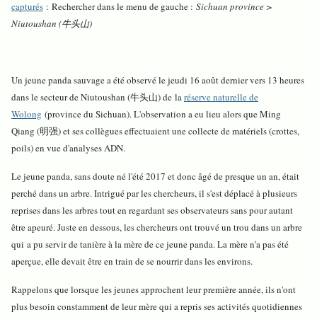
capturés
: Rechercher dans le menu de gauche :
Sichuan province >
Niutoushan (牛头山)
Un jeune panda sauvage a été observé le jeudi 16 août dernier vers 13 heures
dans le secteur de Niutoushan (牛头山) de la
réserve naturelle de
Wolong
(province du Sichuan). L'observation a eu lieu alors que Ming
Qiang (明强) et ses collègues effectuaient une collecte de matériels (crottes,
poils) en vue d'analyses ADN.
Le jeune panda, sans doute né l'été 2017 et donc âgé de presque un an, était
perché dans un arbre. Intrigué par les chercheurs, il s'est déplacé à plusieurs
reprises dans les arbres tout en regardant ses observateurs sans pour autant
être apeuré. Juste en dessous, les chercheurs ont trouvé un trou dans un arbre
qui a pu servir de tanière à la mère de ce jeune panda. La mère n'a pas été
aperçue, elle devait être en train de se nourrir dans les environs.
Rappelons que lorsque les jeunes approchent leur première année, ils n'ont
plus besoin constamment de leur mère qui a repris ses activités quotidiennes