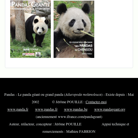
Pandas - Le panda géant ou grand panda (
Ailuropoda melanoleuca
) - Existe depuis : Mai
2002 © Jérôme POUILLE :
Contactez-moi
www.panda.fr
www.pandas.fr
www.pandas.be
www.pandageant.org
(anciennement www.ifrance.com/pandageant)
Auteur, rédacteur, concepteur : Jérôme POUILLE Appui technique et
remerciements : Mathieu FABRION