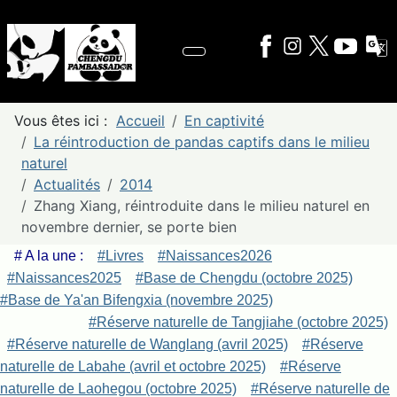
Vous êtes ici :
Accueil
En captivité
La réintroduction de pandas captifs dans le milieu
naturel
Actualités
2014
Zhang Xiang, réintroduite dans le milieu naturel en
novembre dernier, se porte bien
# A la une :
#Livres
#Naissances2026
#Naissances2025
#Base de Chengdu (octobre 2025)
#Base de Ya'an Bifengxia (novembre 2025)
#Réserve naturelle de Tangjiahe (octobre 2025)
#Réserve naturelle de Wanglang (avril 2025)
#Réserve
naturelle de Labahe (avril et octobre 2025)
#Réserve
naturelle de Laohegou (octobre 2025)
#Réserve naturelle de