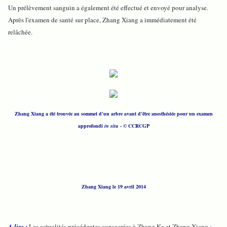
Un prélèvement sanguin a également été effectué et envoyé pour analyse.
Après l'examen de santé sur place, Zhang Xiang a immédiatement été
relâchée.
Zhang Xiang a été trouvée au sommet d'un arbre avant d'être anesthésiée pour un examen
approfondi
in situ
-
© CCRCGP
Zhang Xiang le 19 avril 2014
A lire :
Les actualités précédentes consacrées à Zhang Ka et Zhang Xiang :