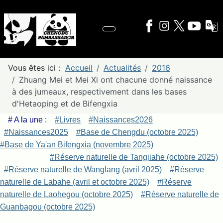
Vous êtes ici :
Accueil
Actualités
2016
Zhuang Mei et Mei Xi ont chacune donné naissance
à des jumeaux, respectivement dans les bases
d'Hetaoping et de Bifengxia
# A la une :
#Livres
#Naissances2026
#Naissances2025
#Base de Chengdu (octobre 2025)
#Base de Ya'an Bifengxia (novembre 2025)
#Réserve naturelle de Tangjiahe (octobre 2025)
#Réserve naturelle de Wanglang (avril 2025)
#Réserve
naturelle de Labahe (avril et octobre 2025)
#Réserve
naturelle de Laohegou (octobre 2025)
#Réserve naturelle de
Guanbagou (octobre 2025)