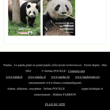
Pandas - Le panda géant ou grand panda (
Ailuropoda melanoleuca
) - Existe depuis : Mai
2002 © Jérôme POUILLE :
Contactez-moi
www.panda.fr
www.pandas.fr
www.pandas.be
www.pandageant.org
(anciennement www.ifrance.com/pandageant)
Auteur, rédacteur, concepteur : Jérôme POUILLE Appui technique et
remerciements : Mathieu FABRION
PLAN DU SITE