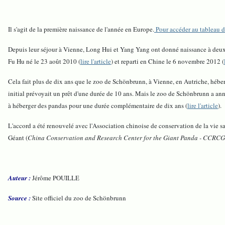
Il s'agit de la première naissance de l'année en Europe.
Pour accéder au tableau de
Depuis leur séjour à Vienne, Long Hui et Yang Yang ont donné naissance à deux 
Fu Hu né le 23 août 2010 (
lire l'article
) et reparti en Chine le 6 novembre 2012 (
Cela fait plus de dix ans que le zoo de Schönbrunn, à Vienne, en Autriche, hébe
initial prévoyait un prêt d'une durée de 10 ans. Mais l
e zoo de Schönbrunn a anno
à héberger des pandas pour une durée complémentaire de dix ans (
lire l'article
).
L'accord a été renouvelé avec l'Association chinoise de conservation de la vie s
Géant (
China Conservation and Research Center for the Giant Panda - CCRC
Auteur :
Jérôme POUILLE
Source :
Site officiel du zoo de Schönbrunn