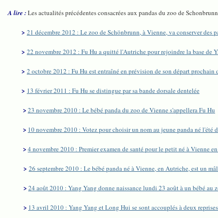
A lire :
Les actualités précédentes consacrées aux pandas du zoo de Schonbrunn,
>
21 décembre 2012 : Le zoo de Schönbrunn, à Vienne, va conserver des p
>
22 novembre 2012 : Fu Hu a quitté l'Autriche pour rejoindre la base de 
>
2 octobre 2012 : Fu Hu est entraîné en prévision de son départ prochain 
>
13 février 2011 : Fu Hu se distingue par sa bande dorsale dentelée
>
23 novembre 2010 : Le bébé panda du zoo de Vienne s'appellera Fu Hu
>
10 novembre 2010 : Votez pour choisir un nom au jeune panda né l'été d
>
4 novembre 2010 : Premier examen de santé pour le petit né à Vienne en
>
26 septembre 2010 : Le bébé panda né à Vienne, en Autriche, est un mâ
>
24 août 2010 : Yang Yang donne naissance lundi 23 août à un bébé au z
>
13 avril 2010 : Yang Yang et Long Hui se sont accouplés à deux repris