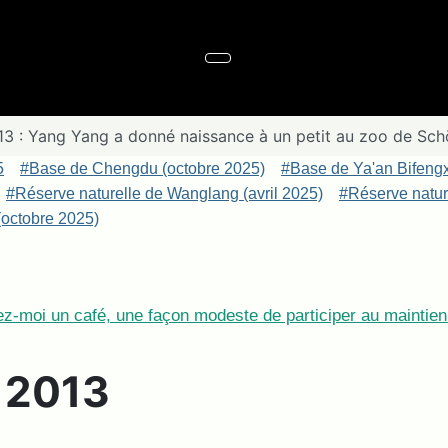
13 : Yang Yang a donné naissance à un petit au zoo de Sch
5
#Base de Chengdu (octobre 2025)
#Base de Ya'an Bifeng
#Réserve naturelle de Wanglang (avril 2025)
#Réserve nature
octobre 2025)
z-moi un café, une façon modeste de participer au maintien 
e 2013