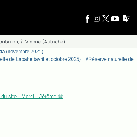
önbrunn, à Vienne (Autriche)
xia (novembre 2025)
lle de Labahe (avril et octobre 2025)
#Réserve naturelle de
du site - Merci - Jérôme 🤗