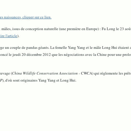
s naissances, cliquer sur ce lien.
mâles, issus de conception naturelle (une première en Europe) : Fu Long le 23 aoû
lire l'article
).
rge un couple de pandas géants. La femelle Yang Yang et le mâle Long Hui étaient ar
ncé le jeudi 20 décembre 2012 que les négociations avec la Chine pour une prolonga
auvage (
China Wildlife Conservation Association -
CWCA) qui réglemente les prêts
GP
), d'où sont originaires Yang Yang et Long Hui.