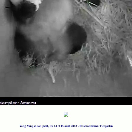
Yang Yang et son petit, les 14 et 15 août 2013 - © Schönbrunn Tiergarten