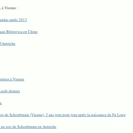
 à Vienne :
andas après 2013
Yaan Bifengxia en Chine
d'Autriche
ernier à Vienne
 août dernier
le
oo de Schonbrunn (Vienne), 3 ans jour pour jour après la naissance de Fu Long
es au zoo de Schonbrunn en Autriche