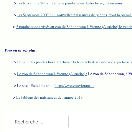
>
1er Novembre 2007 : Le bébé panda né en Autriche reçoit un nom
>
1er Septembre 2007 : 11 nouvelles naissances de pandas, dont la premiè
>
2 pandas sont arrivés au zoo de Schönbrunn à Vienne (Autriche) le vend
Pour en savoir plus :
>
Où voir des pandas hors de Chine : la liste actualisée des zoos qui hébe
>
Le zoo de Schönbrunn à Vienne (Autriche) :
Le zoo de Schönbrunn, à Vie
>
Le site officiel du zoo :
http://www.zoovienna.at
>
Le tableau des naissances de l'année 2013
Recherchez sur le site