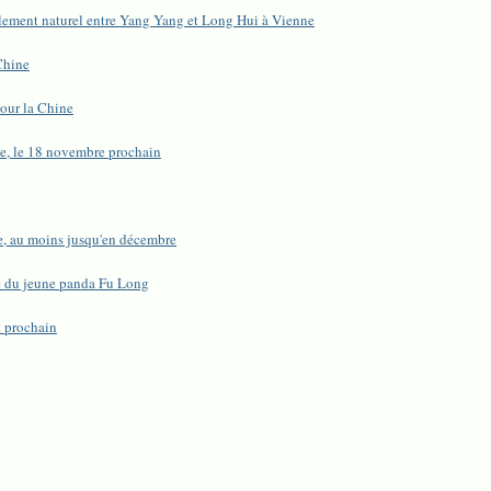
plement naturel entre Yang Yang et Long Hui à Vienne
Chine
pour la Chine
he, le 18 novembre prochain
he, au moins jusqu'en décembre
ue du jeune panda Fu Long
t prochain