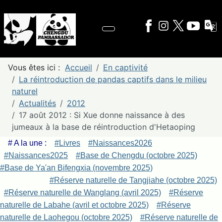
Vous êtes ici :
Accueil
En captivité
La réintroduction de pandas captifs dans le milieu
naturel
Actualités
2012
17 août 2012 : Si Xue donne naissance à des
jumeaux à la base de réintroduction d'Hetaoping
# A la une :
#Livres
#Naissances2026
#Naissances2025
#Base de Chengdu (octobre 2025)
#Base de Ya'an Bifengxia (novembre 2025)
#Réserve naturelle de Tangjiahe (octobre 2025)
#Réserve naturelle de Wanglang (avril 2025)
#Réserve
naturelle de Labahe (avril et octobre 2025)
#Réserve
naturelle de Laohegou (octobre 2025)
#Réserve naturelle de