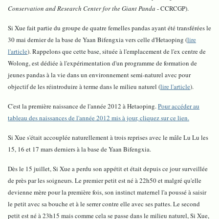
Conservation and Research Center for the Giant Panda
- CCRCGP).
Si Xue fait partie du groupe de quatre femelles pandas ayant été transférées le
30 mai dernier de la base de Yaan Bifengxia vers celle d'Hetaoping (
lire
l'article
). Rappelons que cette base, située à l'emplacement de l'ex centre de
Wolong, est dédiée à l'expérimentation d'un programme de formation de
jeunes pandas à la vie dans un environnement semi-naturel avec pour
objectif de les réintroduire à terme dans le milieu naturel (
lire l'article
).
C'est la première naissance de l'année 2012 à Hetaoping.
Pour accéder au
tableau des naissances de l'année 2012 mis à jour, cliquez sur ce lien.
Si Xue s'était accouplée naturellement à trois reprises avec le mâle Lu Lu les
15, 16 et 17 mars derniers à la base de Yaan Bifengxia.
Dès le 15 juillet, Si Xue a perdu son appétit et était depuis ce jour surveillée
de près par les soigneurs. Le premier petit est né à 22h50 et malgré qu'elle
devienne mère pour la première fois, son instinct maternel l'a poussé à saisir
le petit avec sa bouche et à le serrer contre elle avec ses pattes. Le second
petit est né à 23h15 mais comme cela se passe dans le milieu naturel, Si Xue,