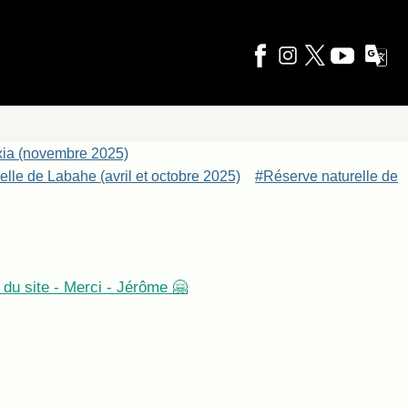
xia (novembre 2025)
lle de Labahe (avril et octobre 2025)
#Réserve naturelle de
du site - Merci - Jérôme 🤗