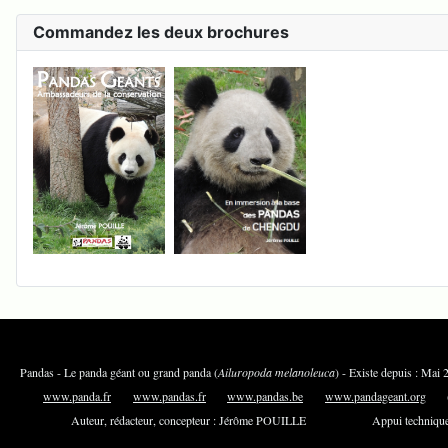
Commandez les deux brochures
Pandas - Le panda géant ou grand panda (
Ailuropoda melanoleuca
) - Existe depuis 
www.panda.fr
www.pandas.fr
www.pandas.be
www.pandageant.org
(an
Auteur, rédacteur, concepteur : Jérôme POUILLE Appui technique e