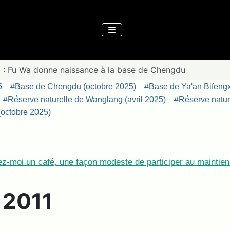
1 : Fu Wa donne naissance à la base de Chengdu
5
#Base de Chengdu (octobre 2025)
#Base de Ya'an Bifeng
#Réserve naturelle de Wanglang (avril 2025)
#Réserve nature
octobre 2025)
z-moi un café, une façon modeste de participer au maintien 
e 2011