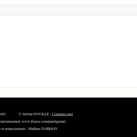
: Mai 2002 © Jérôme POUILLE :
Contactez-moi
ciennement www.ifrance.com/pandageant)
t remerciements : Mathieu FABRION