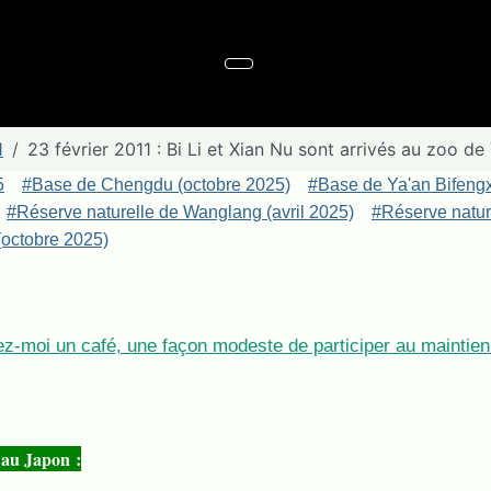
1
23 février 2011 : Bi Li et Xian Nu sont arrivés au zoo d
5
#Base de Chengdu (octobre 2025)
#Base de Ya'an Bifeng
#Réserve naturelle de Wanglang (avril 2025)
#Réserve nature
octobre 2025)
z-moi un café, une façon modeste de participer au maintien 
 au Japon :