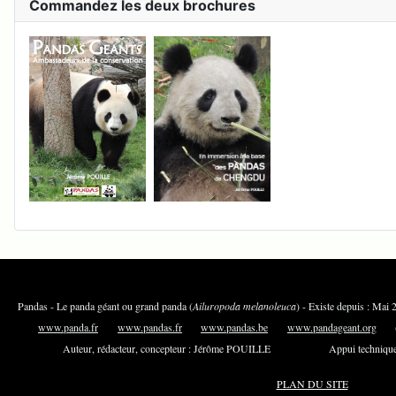
Commandez les deux brochures
Pandas - Le panda géant ou grand panda (
Ailuropoda melanoleuca
) - Existe depuis 
www.panda.fr
www.pandas.fr
www.pandas.be
www.pandageant.org
(an
Auteur, rédacteur, concepteur : Jérôme POUILLE Appui technique e
PLAN DU SITE