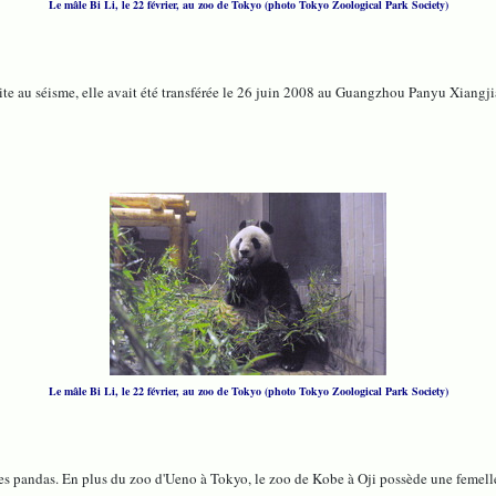
Le mâle Bi Li, le 22 février, au zoo de Tokyo (photo Tokyo Zoological Park Society)
te au séisme, elle avait été transférée le 26 juin 2008 au Guangzhou Panyu Xiangjian
Le mâle Bi Li, le 22 février, au zoo de Tokyo (photo Tokyo Zoological Park Society)
 des pandas. En plus du zoo d'Ueno à Tokyo, le zoo de Kobe à Oji possède une fem