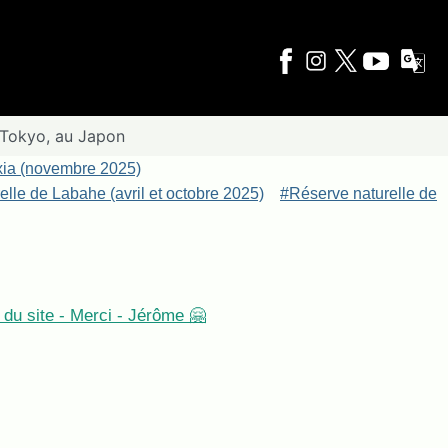
e Tokyo, au Japon
xia (novembre 2025)
lle de Labahe (avril et octobre 2025)
#Réserve naturelle de
du site - Merci - Jérôme 🤗