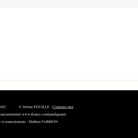
: Mai 2002 © Jérôme POUILLE :
Contactez-moi
ciennement www.ifrance.com/pandageant)
t remerciements : Mathieu FABRION