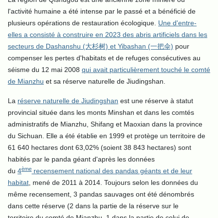
l'activité humaine a été intense par le passé et a bénéficié de
plusieurs opérations de restauration écologique.
Une d'entre-
elles a consisté à construire en 2023
des abris artificiels dans les
secteurs de Dashanshu (大杉树) et Yibashan (一把伞)
pour
compenser les pertes d'habitats et de refuges consécutives au
séisme du 12 mai 2008
qui avait particulièrement touché le comté
de Mianzhu
et sa réserve naturelle de Jiudingshan.
La
réserve naturelle de Jiudingshan
est une réserve à statut
provincial située dans les monts Minshan et dans les comtés
administratifs de Mianzhu, Shifang et Maoxian dans la province
du Sichuan. Elle a été établie en 1999 et protège un territoire de
61 640 hectares dont 63,02% (soient 38 843 hectares) sont
habités par le panda géant d'après les données
ème
du
4
recensement national des pandas géants et de leur
habitat
, mené de 2011 à 2014. Toujours selon les données du
même recensement, 3 pandas sauvages ont été dénombrés
dans cette réserve (2 dans la partie de la réserve sur le
territoire du comté de Mianzhu, 1 dans la partie de celui de