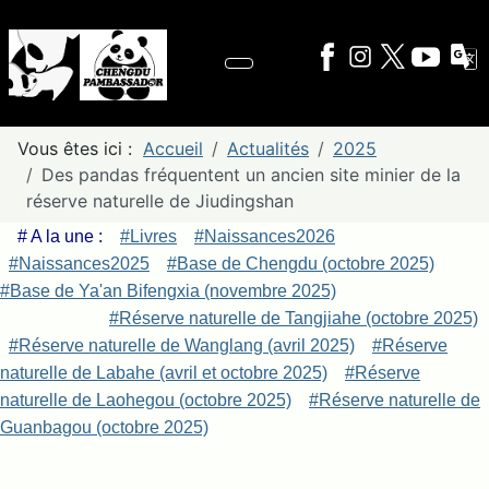
Vous êtes ici :
Accueil
Actualités
2025
Des pandas fréquentent un ancien site minier de la
réserve naturelle de Jiudingshan
# A la une :
#Livres
#Naissances2026
#Naissances2025
#Base de Chengdu (octobre 2025)
#Base de Ya'an Bifengxia (novembre 2025)
#Réserve naturelle de Tangjiahe (octobre 2025)
#Réserve naturelle de Wanglang (avril 2025)
#Réserve
naturelle de Labahe (avril et octobre 2025)
#Réserve
naturelle de Laohegou (octobre 2025)
#Réserve naturelle de
Guanbagou (octobre 2025)