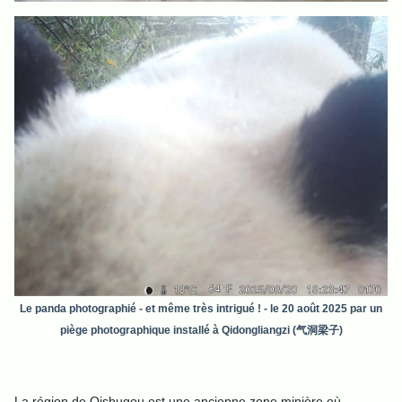
Le panda photographié - et même très intrigué ! - le 20 août 2025 par un
piège photographique installé à Qidongliangzi (气洞梁子)
La région de Qishugou est une ancienne zone minière où