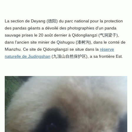
La section de Deyang (德阳) du parc national pour la protection
des pandas géants a dévoilé des photographies d'un panda
sauvage prises le 20 août dernier à Qidongliangzi (气洞梁子),
dans l'ancien site minier de Qishugou (漆树沟), dans le comté de
Mianzhu. C
e site de Qidongliangzi se situe dans la
réserve
naturelle de Jiudingshan
(九顶山自然保护区), a sa frontière Est.