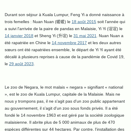
Durant son séjour à Kuala Lumpur, Feng Yi a donné naissance à
trois femelles : Nuan Nuan (暖暖) le
18 août 2015
soit l'année qui
a suivi l'arrivée de la paire de pandas en Malaisie, Yi Yi (谊谊)
le
14 janvier 2018
et Sheng Yi (升谊) le
31 mai 2021
. Nuan Nuan a
été rapatriée en Chine le
14 novembre 2017
et les deux autres
sœurs ont été rapatriées ensemble, le départ de Yi Yi ayant été
décalé à plusieurs reprises à cause de la pandémie de Covid 19,
le
29 août 2023
.
Le zoo de Negara, le mot malais « negara » signifiant « national
», est le zoo de Kuala Lumpur, capitale de la Malaisie. Mais ne
nous y trompons pas, il ne s'agit pas d'un zoo public appartenant
au gouvernement, il s'agit d'un zoo sous fonds privés. Il a été
fondé le 14 novembre 1963 et est géré par la société zoologique
malaisienne. Il abrite plus de 5 000 animaux de plus de 470
espèces différentes sur 44 hectares. Par contre, l'installation des