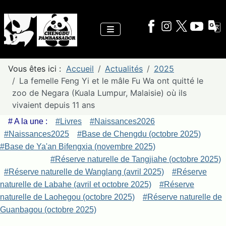
Vous êtes ici :
Accueil
Actualités
2025
La femelle Feng Yi et le mâle Fu Wa ont quitté le
zoo de Negara (Kuala Lumpur, Malaisie) où ils
vivaient depuis 11 ans
# A la une :
#Livres
#Naissances2026
#Naissances2025
#Base de Chengdu (octobre 2025)
#Base de Ya'an Bifengxia (novembre 2025)
#Réserve naturelle de Tangjiahe (octobre 2025)
#Réserve naturelle de Wanglang (avril 2025)
#Réserve
naturelle de Labahe (avril et octobre 2025)
#Réserve
naturelle de Laohegou (octobre 2025)
#Réserve naturelle de
Guanbagou (octobre 2025)