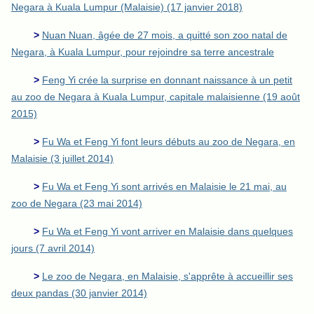
Negara à Kuala Lumpur (Malaisie) (17 janvier 2018)
>
Nuan Nuan, âgée de 27 mois, a quitté son zoo natal de
Negara, à Kuala Lumpur, pour rejoindre sa terre ancestrale
>
Feng Yi crée la surprise en donnant naissance à un petit
au zoo de Negara à Kuala Lumpur, capitale malaisienne (19 août
2015)
>
Fu Wa et Feng Yi font leurs débuts au zoo de Negara, en
Malaisie (3 juillet 2014)
>
Fu Wa et Feng Yi sont arrivés en Malaisie le 21 mai, au
zoo de Negara (23 mai 2014)
>
Fu Wa et Feng Yi vont arriver en Malaisie dans quelques
jours (7 avril 2014)
>
Le zoo de Negara, en Malaisie, s'apprête à accueillir ses
deux pandas (30 janvier 2014)