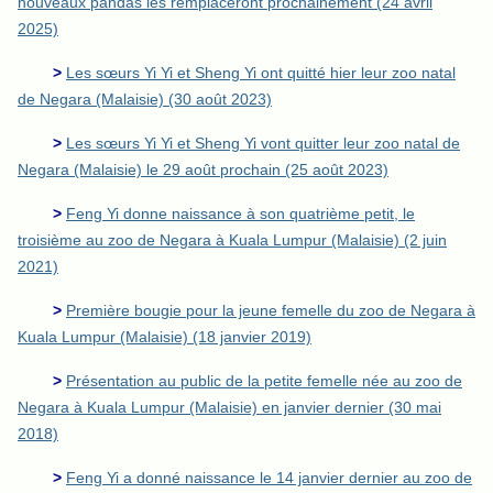
nouveaux pandas les remplaceront prochainement (24 avril
2025)
>
Les sœurs Yi Yi et Sheng Yi ont quitté hier leur zoo natal
de Negara (Malaisie) (30 août 2023)
>
Les sœurs Yi Yi et Sheng Yi vont quitter leur zoo natal de
Negara (Malaisie) le 29 août prochain (25 août 2023)
>
Feng Yi donne naissance à son quatrième petit, le
troisième au zoo de Negara à Kuala Lumpur (Malaisie) (2 juin
2021)
>
Première bougie pour la jeune femelle du zoo de Negara à
Kuala Lumpur (Malaisie) (18 janvier 2019)
>
Présentation au public de la petite femelle née au zoo de
Negara à Kuala Lumpur (Malaisie) en janvier dernier (30 mai
2018)
>
Feng Yi a donné naissance le 14 janvier dernier au zoo de