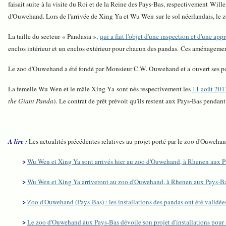
faisait suite à la visite du Roi et de la Reine des Pays-Bas, respectivement Wil
d'Ouwehand. Lors de l'arrivée de Xing Ya et Wu Wen sur le sol néerlandais, le zo
La taille du secteur « Pandasia »,
qui a fait l'objet d'une inspection et d'une a
enclos intérieur et un enclos extérieur pour chacun des pandas.
Ces aménagements
Le zoo d'Ouwehand a été fondé par Monsieur C.W. Ouwehand et a ouvert ses por
La femelle Wu Wen et le mâle Xing Ya sont nés respectivement les
11 août 201
the Giant Panda
). Le contrat de prêt prévoit qu'ils restent aux Pays-Bas pendant
A lire :
Les actualités précédentes relatives au projet porté par le zoo d'Ouweh
>
Wu Wen et Xing Ya sont arrivés hier au zoo d'Ouwehand, à Rhenen aux Pay
>
Wu Wen et Xing Ya arriveront au zoo d'Ouwehand, à Rhenen aux Pays-Bas
>
Zoo d'Ouwehand (Pays-Bas) : les installations des pandas ont été validées,
>
Le zoo d'Ouwehand aux Pays-Bas dévoile son projet d'installations pour 