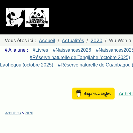
Vous êtes ici :
Accueil
Actualités
2020
Wu Wen a 
# A la une :
#Livres
#Naissances2026
#Naissances202
#Réserve naturelle de Tangjiahe (octobre 2025)
Laohegou (octobre 2025)
#Réserve naturelle de Guanbagou (
Achete
>
Actualités
2020