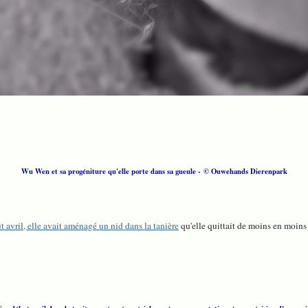
Wu Wen et sa progéniture qu'elle porte dans sa gueule - © Ouwehands Dierenpark
 avril, elle avait aménagé un nid dans la tanière
qu'elle quittait de moins en moin