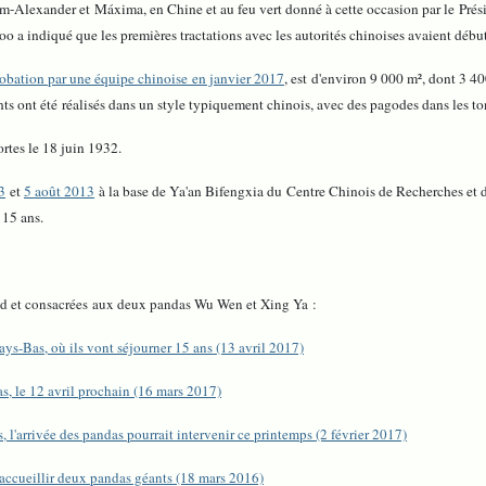
lem-Alexander et Máxima, en Chine et au feu vert donné à cette occasion par le Prési
o a indiqué que les premières tractations avec les autorités chinoises avaient débu
pprobation par une équipe chinoise en janvier 2017
, est d'environ 9 000 m², dont 3 4
 ont été réalisés dans un style typiquement chinois, avec des pagodes dans les to
tes le 18 juin 1932.
3
et
5 août 2013
à la base de Ya'an Bifengxia du Centre Chinois de Recherches et 
 15 ans.
and et consacrées aux deux pandas Wu Wen et Xing Ya :
s-Bas, où ils vont séjourner 15 ans (13 avril 2017)
, le 12 avril prochain (16 mars 2017)
 l'arrivée des pandas pourrait intervenir ce printemps (2 février 2017)
accueillir deux pandas géants (18 mars 2016)