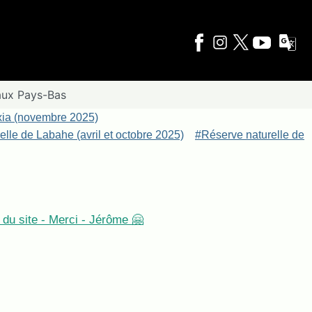
aux Pays-Bas
xia (novembre 2025)
lle de Labahe (avril et octobre 2025)
#Réserve naturelle de
du site - Merci - Jérôme 🤗