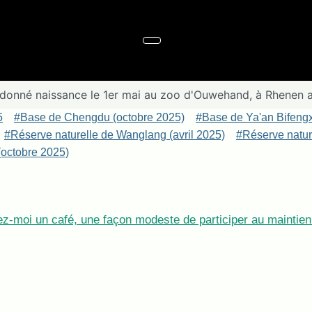
donné naissance le 1er mai au zoo d'Ouwehand, à Rhenen 
5
#Base de Chengdu (octobre 2025)
#Base de Ya'an Bifeng
#Réserve naturelle de Wanglang (avril 2025)
#Réserve nature
octobre 2025)
z-moi un café, une façon modeste de participer au maintien 