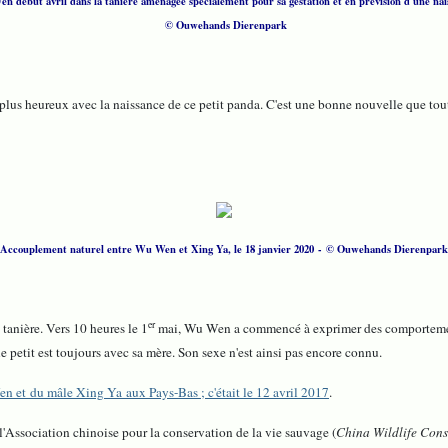
n début avril dans la tanière aménagée spécialement pour sa gestation et en prévision d'une nai
© Ouwehands Dierenpark
e plus heureux avec la naissance de ce petit panda. C'est une bonne nouvelle que tout
Accouplement naturel entre Wu Wen et Xing Ya, le 18 janvier 2020 - © Ouwehands Dierenpark
er
tanière. Vers 10 heures le 1
mai, Wu Wen a commencé à exprimer des comportement
le petit est toujours avec sa mère. Son sexe n'est ainsi pas encore connu.
 et du mâle Xing Ya aux Pays-Bas ; c'était le 12 avril 2017
.
'Association chinoise pour la conservation de la vie sauvage (
China Wildlife Cons