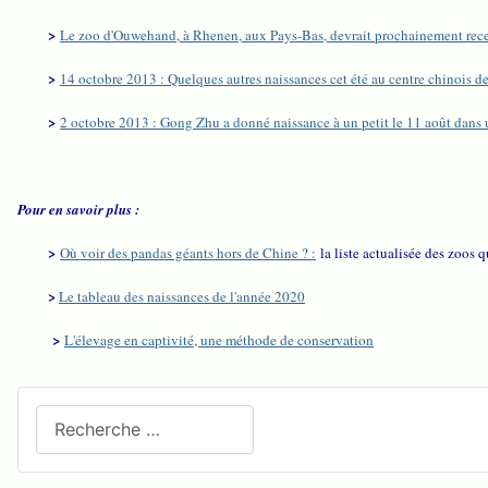
>
Le zoo d'Ouwehand, à Rhenen, aux Pays-Bas, devrait prochainement rece
>
14 octobre 2013 : Quelques autres naissances cet été au centre chinois d
>
2 octobre 2013 : Gong Zhu a donné naissance à un petit le 11 août dans 
Pour en savoir plus :
>
Où voir des pandas géants hors de Chine ? :
la liste actualisée des zoos 
>
Le tableau des naissances de l'année 2020
>
L'élevage en captivité, une méthode de conservation
Recherchez sur le site