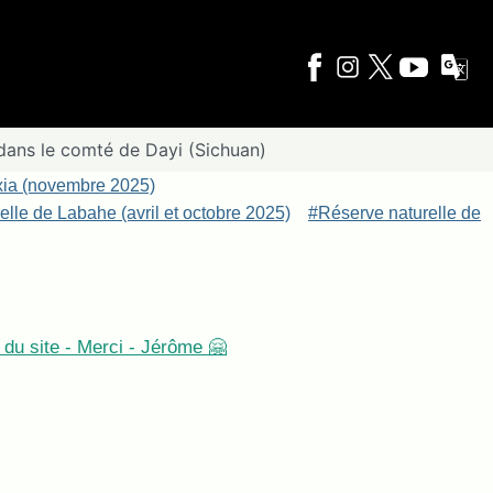
dans le comté de Dayi (Sichuan)
xia (novembre 2025)
lle de Labahe (avril et octobre 2025)
#Réserve naturelle de
du site - Merci - Jérôme 🤗