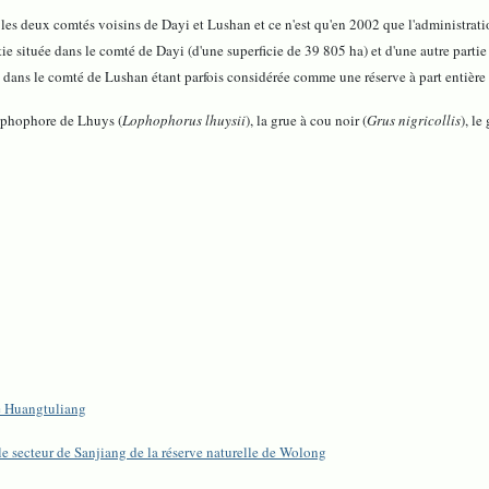
 les deux comtés voisins de Dayi et Lushan et ce n'est qu'en 2002 que l'administrati
tie située dans le comté de Dayi (d'une superficie de 39 805 ha) et d'une autre partie
tie dans le comté de Lushan étant parfois considérée comme une réserve à part enti
lophophore de Lhuys (
Lophophorus lhuysii
), la grue à cou noir (
Grus nigricollis
), l
e Huangtuliang
 secteur de Sanjiang de la réserve naturelle de Wolong