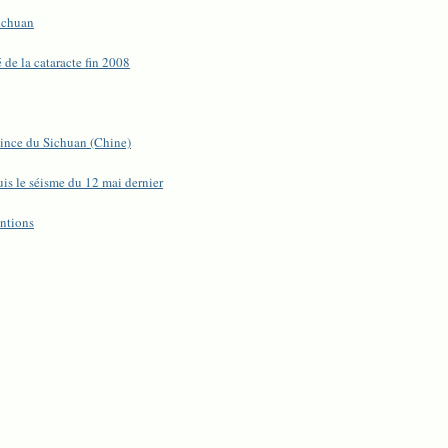
ichuan
de la cataracte fin 2008
vince du Sichuan (Chine)
is le séisme du 12 mai dernier
entions