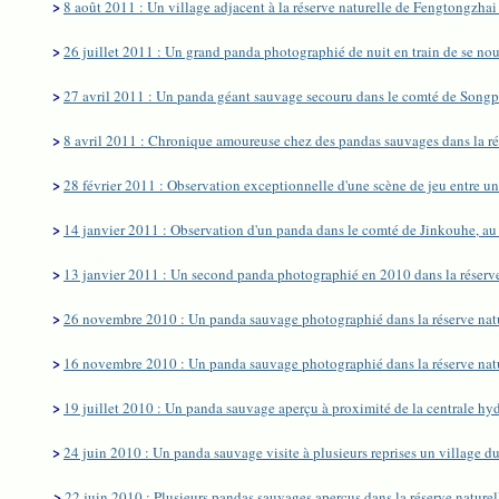
>
8 août 2011 : Un village adjacent à la réserve naturelle de Fengtongzhai 
>
26 juillet 2011 : Un grand panda photographié de nuit en train de se nour
>
27 avril 2011 : Un panda géant sauvage secouru dans le comté de Songp
>
8 avril 2011 : Chronique amoureuse chez des pandas sauvages dans la ré
>
28 février 2011 : Observation exceptionnelle d'une scène de jeu entre u
>
14 janvier 2011 : Observation d'un panda dans le comté de Jinkouhe, a
>
13 janvier 2011 : Un second panda photographié en 2010 dans la réserve
>
26 novembre 2010 : Un panda sauvage photographié dans la réserve nat
>
16 novembre 2010 : Un panda sauvage photographié dans la réserve natu
>
19 juillet 2010 : Un panda sauvage aperçu à proximité de la centrale hy
>
24 juin 2010 : Un panda sauvage visite à plusieurs reprises un village 
>
22 juin 2010 : Plusieurs pandas sauvages aperçus dans la réserve naturel