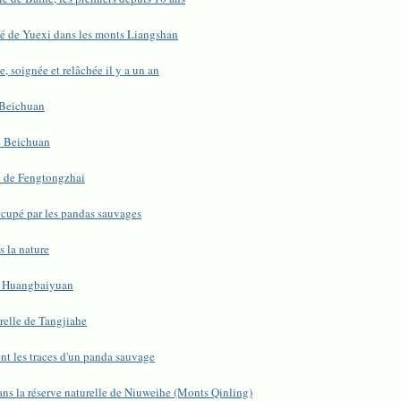
mté de Yuexi dans les monts Liangshan
 soignée et relâchée il y a un an
 Beichuan
de Beichuan
le de Fengtongzhai
ccupé par les pandas sauvages
s la nature
de Huangbaiyuan
relle de Tangjiahe
t les traces d'un panda sauvage
ns la réserve naturelle de Niuweihe (Monts Qinling)