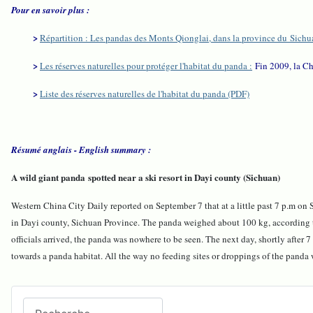
Pour en savoir plus :
>
Répartition : Les pandas des Monts Qionglai, dans la province du Sichu
>
Les réserves naturelles pour protéger l'habitat du panda :
Fin 2009, la Ch
>
Liste des réserves naturelles de l'habitat du panda (PDF)
Résumé anglais - English summary :
A wild giant panda spotted near a ski resort in Dayi county (Sichuan)
Western China City Daily reported on September 7 that at a little past 7 p.m on 
in Dayi county, Sichuan Province. The panda weighed about 100 kg, according to
officials arrived, the panda was nowhere to be seen.
The next day, shortly after 7
towards a panda habitat. All the way no feeding sites or droppings of the panda 
Recherchez sur le site