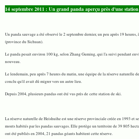
14 septembre 2011 : Un grand panda aperçu près d'une station d
Un panda sauvage a été observé le 2 septembre dernier, un peu après 19 heures, à 
(province du Sichuan).
Le panda pesait environ 100 kg, selon Zhang Guming, qui l'a suivi pendant environ
nouveau.
Le lendemain, peu après 7 heures du matin, une équipe de la réserve naturelle de H
conclu qu'il avait dû migrer vers un autre lieu.
Depuis 2004, plusieurs pandas ont été vus près de cette station de ski.
La réserve naturelle de Heishuihe est une réserve provinciale créée en 1993 et 
monts habités par les pandas sauvages. Elle protège un territoire de 39 805 hecta
ont été publiés en 2004, 21 pandas géants habitent cette réserve.