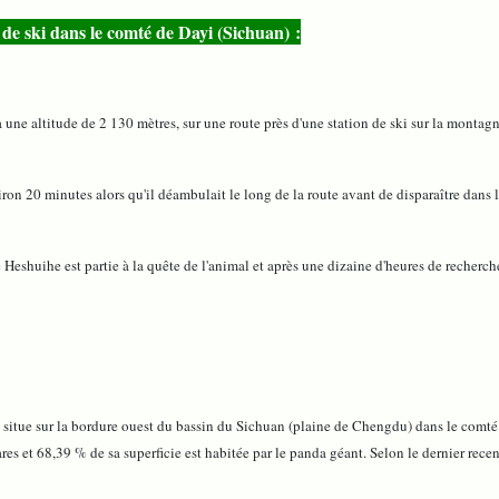
e ski dans le comté de Dayi (Sichuan) :
une altitude de 2 130 mètres, sur une route près d'une station de ski sur la montagn
 20 minutes alors qu'il déambulait le long de la route avant de disparaître dans les 
eshuihe est partie à la quête de l'animal et après une dizaine d'heures de recherches,
se situe sur la bordure ouest du bassin du Sichuan (plaine de Chengdu) dans le comt
res et 68,39 % de sa superficie est habitée par le panda géant. Selon le dernier rece