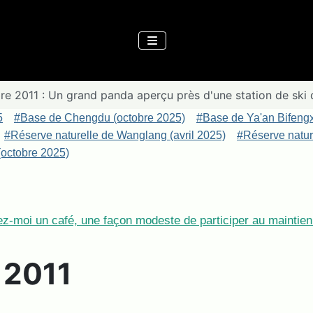
e 2011 : Un grand panda aperçu près d'une station de ski 
5
#Base de Chengdu (octobre 2025)
#Base de Ya'an Bifeng
#Réserve naturelle de Wanglang (avril 2025)
#Réserve nature
octobre 2025)
z-moi un café, une façon modeste de participer au maintien 
e 2011