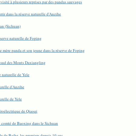
visité à plusieurs reprises par des pandas sauvages
rir dans la réserve naturelle d'Anzihe
an (Sichuan)
serve naturelle de Foping
ne mère panda et son jeune dans la réserve de Foping
u sud des Monts Daxiangling
 naturelle de Yele
urelle d'Anzihe
relle de Yele
droélectrique de Qiaoqi
du comté de Baoxing dans le Sichuan
le de Baihe, les premiers depuis 10 ans