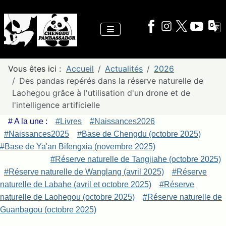
Vous êtes ici :
Accueil
Actualités
2026
Des pandas repérés dans la réserve naturelle de
Laohegou grâce à l'utilisation d'un drone et de
l'intelligence artificielle
# A la une :
#Livres
#Naissances2026
#Naissances2025
#Base de Chengdu (octobre 2025)
#Base de Ya'an Bifengxia (novembre 2025)
#Réserve naturelle de Tangjiahe (octobre 2025)
#Réserve naturelle de Wanglang (avril 2025)
#Réserve
naturelle de Labahe (avril et octobre 2025)
#Réserve
naturelle de Laohegou (octobre 2025)
#Réserve naturelle de
Guanbagou (octobre 2025)