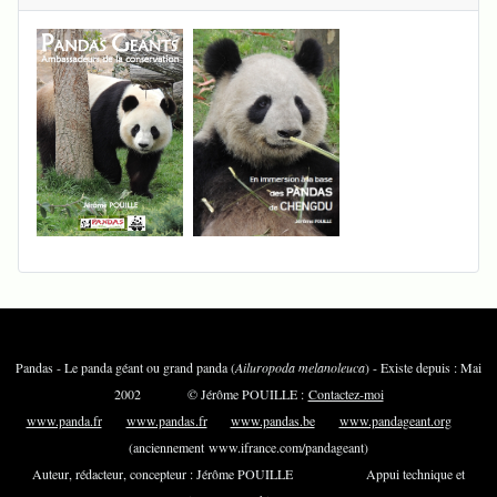
Pandas - Le panda géant ou grand panda (
Ailuropoda melanoleuca
) - Existe depuis : Mai
2002 © Jérôme POUILLE :
Contactez-moi
www.panda.fr
www.pandas.fr
www.pandas.be
www.pandageant.org
(anciennement www.ifrance.com/pandageant)
Auteur, rédacteur, concepteur : Jérôme POUILLE Appui technique et