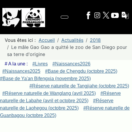
Vous êtes ici :
Accueil
Actualités
2018
Le mâle Gao Gao a quitté le zoo de San Diego pour
sa terre d'origine
# A la une :
#Livres
#Naissances2026
#Naissances2025
#Base de Chengdu (octobre 2025)
#Base de Ya'an Bifengxia (novembre 2025)
#Réserve naturelle de Tangjiahe (octobre 2025)
#Réserve naturelle de Wanglang (avril 2025)
#Réserve
naturelle de Labahe (avril et octobre 2025)
#Réserve
naturelle de Laohegou (octobre 2025)
#Réserve naturelle de
Guanbagou (octobre 2025)