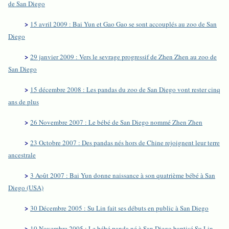
de San Diego
>
15 avril 2009 : Bai Yun et Gao Gao se sont accouplés au zoo de San
Diego
>
29 janvier 2009 : Vers le sevrage progressif de Zhen Zhen au zoo de
San Diego
>
15 décembre 2008 : Les pandas du zoo de San Diego vont rester cinq
ans de plus
>
26 Novembre 2007 : Le bébé de San Diego nommé Zhen Zhen
>
23 Octobre 2007 : Des pandas nés hors de Chine rejoignent leur terre
ancestrale
>
3 Août 2007 : Bai Yun donne naissance à son quatrième bébé à San
Diego (USA)
>
30 Décembre 2005 : Su Lin fait ses débuts en public à San Diego
>
10 Novembre 2005 : Le bébé panda né à San Diego baptisé Su Lin