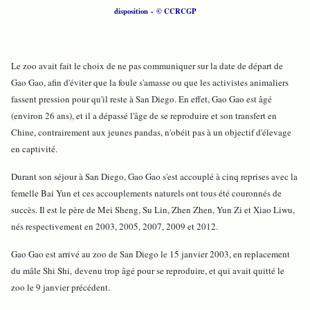
disposition - © CCRCGP
Le zoo avait fait le choix de ne pas communiquer sur la date de départ de
Gao Gao, afin d'éviter que la foule s'amasse ou que les activistes animaliers
fassent pression pour qu'il reste à San Diego. En effet, Gao Gao est âgé
(environ 26 ans), et il a dépassé l'âge de se reproduire et son transfert en
Chine, contrairement aux jeunes pandas, n'obéit pas à un objectif d'élevage
en captivité.
Durant son séjour à San Diego, Gao Gao s'est accouplé à cinq reprises avec la
femelle Bai Yun et ces accouplements naturels ont tous été couronnés de
succès. Il est le père de Mei Sheng, Su Lin, Zhen Zhen, Yun Zi et Xiao Liwu,
nés respectivement en 2003, 2005, 2007, 2009 et 2012.
Gao Gao est arrivé au zoo de San Diego le 15 janvier 2003, en replacement
du mâle Shi Shi, devenu trop âgé pour se reproduire, et qui avait quitté le
zoo le 9 janvier précédent.