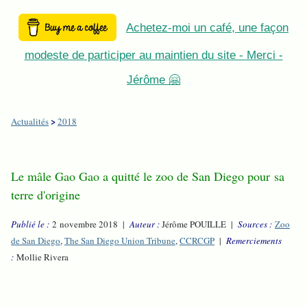
Achetez-moi un café, une façon
modeste de participer au maintien du site - Merci -
Jérôme 🤗
>
Actualités
2018
Le mâle Gao Gao a quitté le zoo de San Diego pour sa
terre d'origine
Publié le :
2 novembre 2018 |
Auteur :
Jérôme POUILLE |
Sources :
Zoo
de San Diego
,
The San Diego Union Tribune
,
CCRCGP
|
Remerciements
:
Mollie Rivera