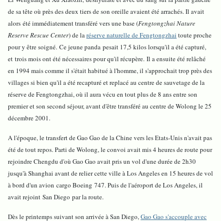
de sa tête où près des deux tiers de son oreille avaient été arrachés. Il avait
alors été immédiatement transféré vers une base (
Fengtongzhai Nature
Reserve Rescue Center
) de la
réserve naturelle de Fengtongzhai
toute proche
pour y être soigné. Ce jeune panda pesait 17,5 kilos lorsqu'il a été capturé,
et trois mois ont été nécessaires pour qu'il récupère. Il a ensuite été relâché
en 1994 mais comme il s'était habitué à l'homme, il s'approchait trop près des
villages si bien qu'il a été recapturé et replacé au centre de sauvetage de la
réserve de Fengtongzhai, où il aura vécu en tout plus de 8 ans entre son
premier et son second séjour, avant d'être transféré au centre de Wolong le 25
décembre 2001.
A l'époque, le transfert de Gao Gao de la Chine vers les Etats-Unis n'avait pas
été de tout repos. Parti de Wolong, le convoi avait mis 4 heures de route pour
rejoindre Chengdu d'où Gao Gao avait pris un vol d'une durée de 2h30
jusqu'à Shanghai avant de relier cette ville à Los Angeles en 15 heures de vol
à bord d'un avion cargo Boeing 747. Puis de l'aéroport de Los Angeles, il
avait rejoint San Diego par la route.
Dès le printemps suivant son arrivée à San Diego,
Gao Gao s'accouple avec