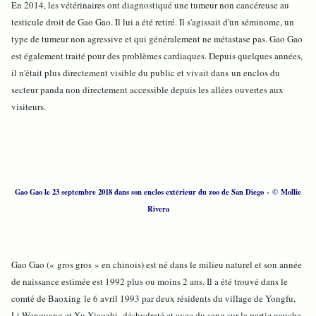
En 2014, les vétérinaires ont diagnostiqué une tumeur non cancéreuse au
testicule droit de Gao Gao. Il lui a été retiré. Il s'agissait d'un séminome, un
type de tumeur non agressive et qui généralement ne métastase pas. Gao Gao
est également traité pour des problèmes cardiaques. Depuis quelques années,
il n'était plus directement visible du public et vivait dans un enclos du
secteur panda non directement accessible depuis les allées ouvertes aux
visiteurs.
Gao Gao le 23 septembre 2018 dans son enclos extérieur du zoo de San Diego - © Mollie
Rivera
Gao Gao (« gros gros » en chinois) est né dans le milieu naturel et son année
de naissance estimée est 1992 plus ou moins 2 ans. Il a été trouvé dans le
comté de Baoxing le 6 avril 1993 par deux résidents du village de Yongfu,
Li Wenguang et Xu Xiaozhi, déshydraté et avec du sang sur la partie gauche