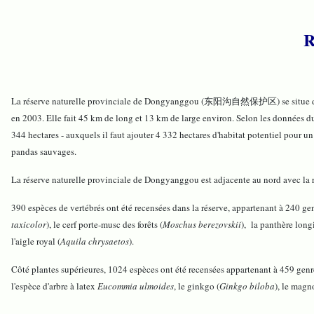
R
La réserve naturelle provinciale de Dongyanggou (东阳沟自然保护区) se situe dans le 
en 2003. Elle fait 45 km de long et 13 km de large environ. Selon les données d
344 hectares - auxquels il faut ajouter 4 332 hectares d'habitat potentiel pour 
pandas sauvages.
La réserve naturelle provinciale de Dongyanggou est adjacente au nord avec la ré
390 espèces de vertébrés ont été recensées dans la réserve, appartenant à 240 ge
taxicolor
), le cerf porte-musc des forêts (
Moschus berezovskii
), la panthère lon
l'aigle royal (
Aquila chrysaetos
).
Côté plantes supérieures, 1024 espèces ont été recensées appartenant à 459 genre
l'espèce d'arbre à latex
Eucommia ulmoides
, le ginkgo (
Ginkgo biloba
), le magn