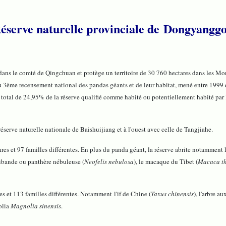
éserve naturelle provinciale de Dongyangg
comté de Qingchuan et protège un territoire de 30 760 hectares dans les Monts M
u 3ème recensement national des pandas géants et de leur habitat, mené entre 1999 e
un total de 24,95% de la réserve qualifié comme habité ou potentiellement habité par
serve naturelle nationale de Baishuijiang et à l'ouest avec celle de Tangjiahe.
nres et 97 familles différentes. En plus du panda géant, la réserve abrite notamment
gibande ou panthère nébuleuse (
Neofelis nebulosa
), le macaque du Tibet (
Macaca t
s et 113 familles différentes. Notamment l'if de Chine (
Taxus chinensis
), l'arbre a
olia
Magnolia sinensis
.