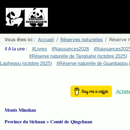
Vous êtes ici :
Accueil
Réserves naturelles
Réserve 
# A la une :
#Livres
#Naissances2026
#Naissances202
#Réserve naturelle de Tangjiahe (octobre 2025)
Laohegou (octobre 2025)
#Réserve naturelle de Guanbagou (
Achete
Monts Minshan
Province du Sichuan > Comté de Qingchuan