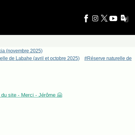
xia (novembre 2025)
lle de Labahe (avril et octobre 2025)
#Réserve naturelle de
du site - Merci - Jérôme 🤗