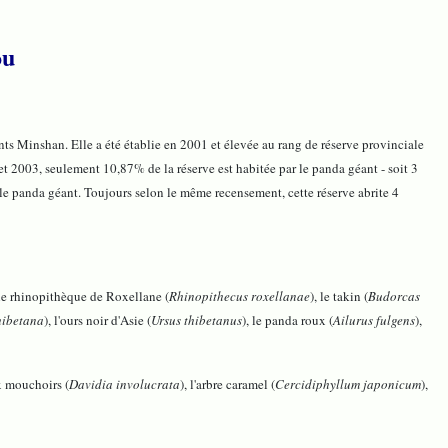
ou
inshan. Elle a été établie en 2001 et élevée au rang de réserve provinciale
t 2003, seulement 10,87% de la réserve est habitée par le panda géant - soit 3
 le panda géant. Toujours selon le même recensement, cette réserve abrite 4
 le rhinopithèque de Roxellane (
Rhinopithecus roxellanae
), le takin (
Budorcas
hibetana
), l'ours noir d'Asie (
Ursus thibetanus
), le panda roux (
Ailurus fulgens
),
ux mouchoirs (
Davidia involucrata
), l'arbre caramel (
Cercidiphyllum japonicum
),