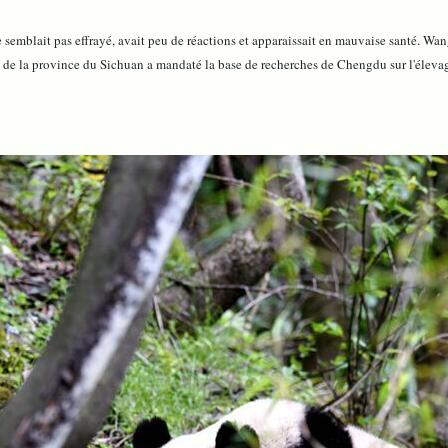
 semblait pas effrayé, avait peu de réactions et apparaissait en mauvaise santé. Wang
êts de la province du Sichuan a mandaté la base de recherches de Chengdu sur l'élev