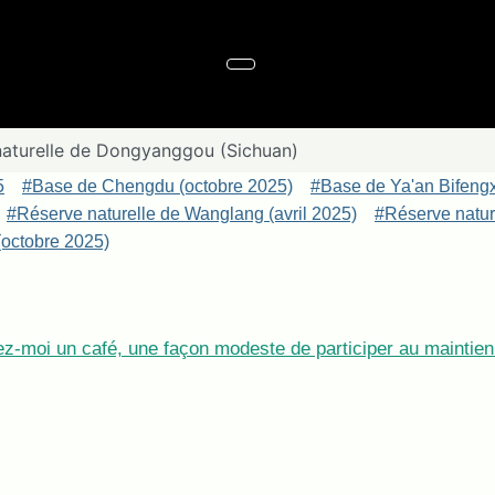
naturelle de Dongyanggou (Sichuan)
5
#Base de Chengdu (octobre 2025)
#Base de Ya'an Bifeng
#Réserve naturelle de Wanglang (avril 2025)
#Réserve nature
octobre 2025)
z-moi un café, une façon modeste de participer au maintien 