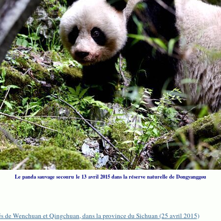
Le panda sauvage secouru le 13 avril 2015 dans la réserve naturelle de Dongyanggou
s de Wenchuan et Qingchuan, dans la province du Sichuan (25 avril 2015)