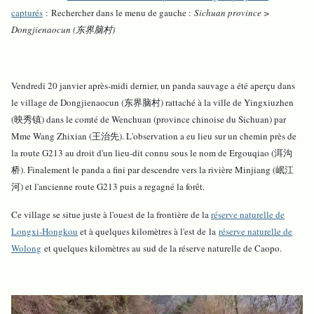
capturés
: Rechercher dans le menu de gauche :
Sichuan province >
Dongjienaocun (东界脑村)
Vendredi 20 janvier après-midi dernier, un panda sauvage a été aperçu dans
le village de Dongjienaocun (东界脑村) rattaché à la ville de Yingxiuzhen
(映秀镇) dans le comté de Wenchuan (province chinoise du Sichuan) par
Mme Wang Zhixian (王治先). L'observation a eu lieu sur un chemin près de
la route G213 au droit d'un lieu-dit connu sous le nom de Ergouqiao (洱沟
桥). Finalement le panda a fini par descendre vers la rivière Minjiang (岷江
河) et l'ancienne route G213 puis a regagné la forêt.
Ce village se situe juste à l'ouest de la frontière de la
réserve naturelle de
Longxi-Hongkou
et à quelques kilomètres à l'est de la
réserve naturelle de
Wolong
et quelques kilomètres au sud de la réserve naturelle de Caopo.