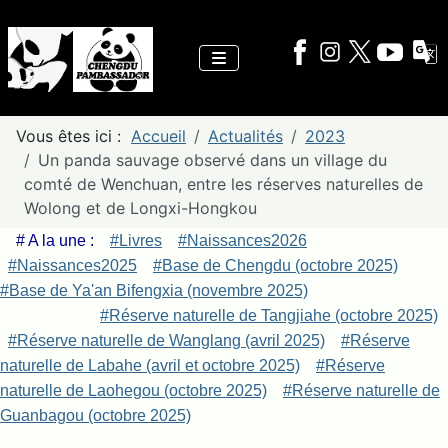
Vous êtes ici :
Accueil
Actualités
2023
Un panda sauvage observé dans un village du
comté de Wenchuan, entre les réserves naturelles de
Wolong et de Longxi-Hongkou
# A la une :
#Livres
#Naissances2026
#Naissances2025
#Base de Chengdu (octobre 2025)
#Base de Ya'an Bifengxia (novembre 2025)
#Réserve naturelle de Tangjiahe (octobre 2025)
#Réserve naturelle de Wanglang (avril 2025)
#Réserve
naturelle de Labahe (avril et octobre 2025)
#Réserve
naturelle de Laohegou (octobre 2025)
#Réserve naturelle de
Guanbagou (octobre 2025)