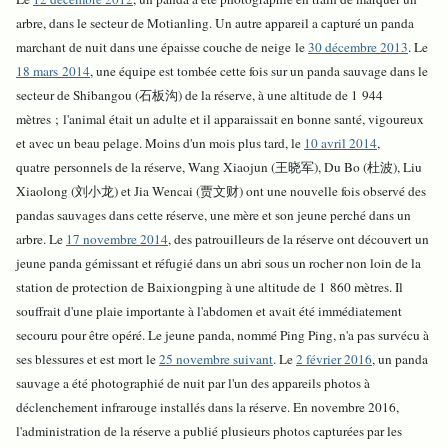
arbre, dans le secteur de Motianling. Un autre appareil a capturé un panda
marchant de nuit dans une épaisse couche de neige le
30 décembre 2013
. Le
18 mars 2014
, une équipe est tombée cette fois sur un panda sauvage dans le
secteur de Shibangou (石板沟) de la réserve, à une altitude de 1 944
mètres ; l'animal était un adulte et il apparaissait en bonne santé, vigoureux
et avec un beau pelage. Moins d'un mois plus tard, le
10 avril 2014
,
quatre personnels de la réserve, Wang Xiaojun (王晓军), Du Bo (杜波), Liu
Xiaolong (刘小龙) et Jia Wencai (贾文财) ont une nouvelle fois observé des
pandas sauvages dans cette réserve, une mère et son jeune perché dans un
arbre. Le
17 novembre 2014
, des patrouilleurs de la réserve ont découvert un
jeune panda gémissant et réfugié dans un abri sous un rocher non loin de la
station de protection de Baixiongping à une altitude de 1 860 mètres. Il
souffrait d'une plaie importante à l'abdomen et avait été immédiatement
secouru pour être opéré. Le jeune panda, nommé Ping Ping, n'a pas survécu à
ses blessures et est mort le
25 novembre suivant
. Le
2 février 2016
, un panda
sauvage a été photographié de nuit par l'un des appareils photos à
déclenchement infrarouge installés dans la réserve. En novembre 2016,
l'administration de la réserve a publié plusieurs photos capturées par les