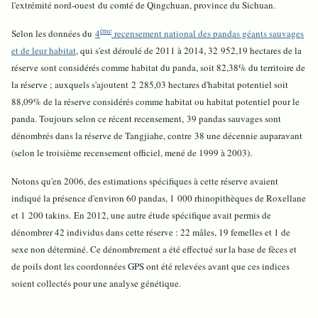
l'extrémité nord-ouest du comté de Qingchuan, province du Sichuan.
ème
Selon les données du
4
recensement national des pandas géants sauvages
et de leur habitat
, qui s'est déroulé de 2011 à 2014, 32 952,19 hectares de la
réserve sont considérés comme habitat du panda, soit 82,38% du territoire de
la réserve ; auxquels s'ajoutent 2 285,03 hectares d'habitat potentiel soit
88,09% de la réserve considérés comme habitat ou habitat potentiel pour le
panda. Toujours selon ce récent recensement, 39 pandas sauvages sont
dénombrés dans la réserve de Tangjiahe, contre 38 une décennie auparavant
(selon le troisième recensement officiel, mené de 1999 à 2003).
Notons qu'e
n 2006, des estimations spécifiques à cette réserve avaient
indiqué la présence d'environ 60 pandas, 1 000 rhinopithèques de Roxellane
et 1 200 takins. E
n 2012, une autre étude spécifique avait permis de
dénombrer 42 individus dans cette réserve : 22 mâles, 19 femelles et 1 de
sexe non déterminé. Ce dénombrement a été effectué sur la base de fèces et
de poils dont les coordonnées GPS ont été relevées avant que ces indices
soient collectés pour une analyse génétique.