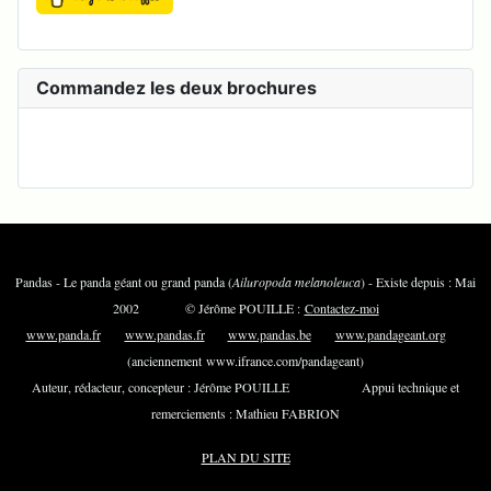
Commandez les deux brochures
Pandas - Le panda géant ou grand panda (
Ailuropoda melanoleuca
) - Existe depuis : Mai
2002 © Jérôme POUILLE :
Contactez-moi
www.panda.fr
www.pandas.fr
www.pandas.be
www.pandageant.org
(anciennement www.ifrance.com/pandageant)
Auteur, rédacteur, concepteur : Jérôme POUILLE Appui technique et
remerciements : Mathieu FABRION
PLAN DU SITE