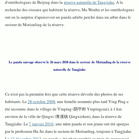
d'ornithologues de Beijing dans
la
réserve naturelle de Tangjiahe
. A la
recherche des oiseaux qui habitent la réserve, Ma Wenhu et les ornithologues
ont eu la surprise d'apercevoir un panda adulte perché dans un arbre dans le
secteur de Motianling de la réserve.
Le panda sauvage observé le 26 mars 2018 dans le secteur de Motianling de la réserve
naturelle de Tangjiahe
Ce n'est pas la première fois que cette réserve dévoile des photos de ses
habitants. Le
28 octobre 2008
, une femelle nommée plus tard Ying Ping a
été secourue dans le village de Yinping (阴平村 Yinpingcun), à 1 km
environ de la ville de Qingxi (青溪镇 Qingxizhen), dans la réserve de
Tangjiahe. Le
7 janvier 2010
, une mère panda et son jeune ont été aperçus
par le professeur Hu Jie dans le secteur de Motianling, toujours à Tangjiahe.
Le
12 décembre 2012
, un panda a été photographié en train de marquer un