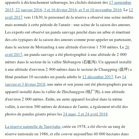
appareils à déclenchement infrarouge, les clichés dataient des
17 septembre
2015, 22 janvier 2016, 3 et 16 février 2016, et 5 et 10 novembre 2016
. Le
12
avril 2017
vers 11h30, le personnel de la réserve a observé une scène inédite
mais normale à cette période de l'année : une scène de la saison des amours.
Les experts ont observé un panda sauvage perché dans un arbre et émettant
des cris typiques de la saison des amours comme pour appeler un partenaire,
dans le secteur de Motianling à une altitude d'environ 1 530 mètres. Le
26
avril 2017
, un panda sauvage a été photographié à une altitude de 2 000
mètres dans le secteur de la vallée Shibangou (石板沟). Un appareil installé
à une altitude d'environ 2 900 mètres dans le secteur de Changping (昌坪) a
filmé pendant 10 secondes un panda adulte le
12 décembre 2017
. Les
14
janvier et 3 février 2018
, une mère et son jeune ont été photographiés par un
appareil installé dans la vallée de Zhichanggou (纸厂沟), à une altitude
d'environ 2 000 mètres. Enfin, un autre appareil localisé dans la même
vallée, à environ 300 mètres de distance de l'autre, a également révélé des
photos de pandas géants prises les
24 mars, 2 et 24 avril 2018
.
La réserve naturelle de Tangjiahe
, créée en 1978, a été élevée au rang de
réserve nationale en 1986, et elle couvre aujourd'hui 40 000 hectares dans