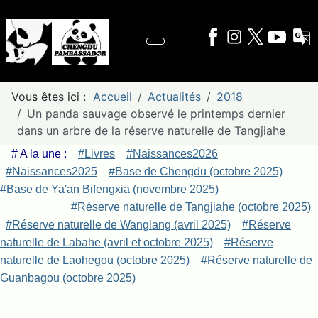
Vous êtes ici :
Accueil
Actualités
2018
Un panda sauvage observé le printemps dernier
dans un arbre de la réserve naturelle de Tangjiahe
# A la une :
#Livres
#Naissances2026
#Naissances2025
#Base de Chengdu (octobre 2025)
#Base de Ya'an Bifengxia (novembre 2025)
#Réserve naturelle de Tangjiahe (octobre 2025)
#Réserve naturelle de Wanglang (avril 2025)
#Réserve
naturelle de Labahe (avril et octobre 2025)
#Réserve
naturelle de Laohegou (octobre 2025)
#Réserve naturelle de
Guanbagou (octobre 2025)