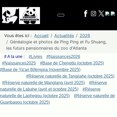
Vous êtes ici :
Accueil
Actualités
2026
Généalogie et photos de Ping Ping et Fu Shuang,
les futurs pensionnaires du zoo d'Atlanta
# A la une :
#Livres
#Naissances2026
#Naissances2025
#Base de Chengdu (octobre 2025)
#Base de Ya'an Bifengxia (novembre 2025)
#Réserve naturelle de Tangjiahe (octobre 2025)
#Réserve naturelle de Wanglang (avril 2025)
#Réserve
naturelle de Labahe (avril et octobre 2025)
#Réserve
naturelle de Laohegou (octobre 2025)
#Réserve naturelle de
Guanbagou (octobre 2025)