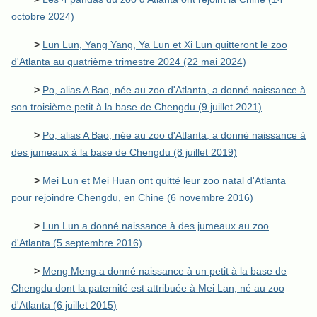
octobre 2024)
>
Lun Lun, Yang Yang, Ya Lun et Xi Lun quitteront le zoo
d'Atlanta au quatrième trimestre 2024 (22 mai 2024)
>
Po, alias A Bao, née au zoo d'Atlanta, a donné naissance à
son troisième petit à la base de Chengdu (9 juillet 2021)
>
Po, alias A Bao, née au zoo d'Atlanta, a donné naissance à
des jumeaux à la base de Chengdu (8 juillet 2019)
>
Mei Lun et Mei Huan ont quitté leur zoo natal d'Atlanta
pour rejoindre Chengdu, en Chine (6 novembre 2016)
>
Lun Lun a donné naissance à des jumeaux au zoo
d'Atlanta (5 septembre 2016)
>
Meng Meng a donné naissance à un petit à la base de
Chengdu dont la paternité est attribuée à Mei Lan, né au zoo
d'Atlanta (6 juillet 2015)