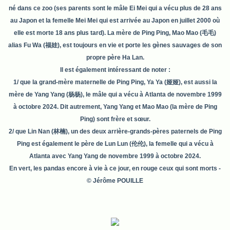
né dans ce zoo (ses parents sont le mâle Ei Mei qui a vécu plus de 28 ans
au Japon et la femelle Mei Mei qui est arrivée au Japon en juillet 2000 où
elle est morte 18 ans plus tard). La mère de Ping Ping, Mao Mao
(毛毛)
alias Fu Wa (福娃),
est toujours en vie et porte les gènes sauvages de son
propre père Ha Lan.
Il est également intéressant de noter :
1/ que la grand-mère maternelle de Ping Ping, Ya Ya (娅娅), est aussi la
mère de Yang Yang (杨杨), le mâle qui a vécu à Atlanta de novembre 1999
à octobre 2024. Dit autrement, Yang Yang et Mao Mao (la mère de Ping
Ping) sont frère et sœur.
2/ que Lin Nan (林楠), un des deux arrière-grands-pères paternels de Ping
Ping est également le père de Lun Lun (伦伦), la femelle qui a vécu à
Atlanta avec Yang Yang
de novembre 1999 à octobre 2024.
En vert, les pandas encore à vie à ce jour, en rouge ceux qui sont morts
-
© Jérôme POUILLE