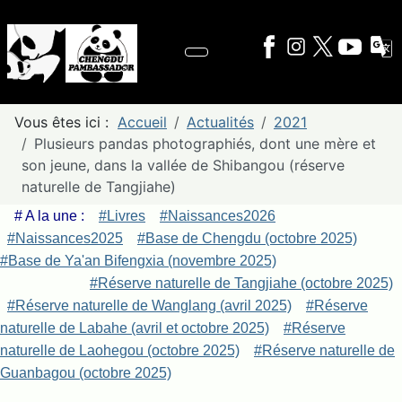
Vous êtes ici :
Accueil
Actualités
2021
Plusieurs pandas photographiés, dont une mère et
son jeune, dans la vallée de Shibangou (réserve
naturelle de Tangjiahe)
# A la une :
#Livres
#Naissances2026
#Naissances2025
#Base de Chengdu (octobre 2025)
#Base de Ya'an Bifengxia (novembre 2025)
#Réserve naturelle de Tangjiahe (octobre 2025)
#Réserve naturelle de Wanglang (avril 2025)
#Réserve
naturelle de Labahe (avril et octobre 2025)
#Réserve
naturelle de Laohegou (octobre 2025)
#Réserve naturelle de
Guanbagou (octobre 2025)