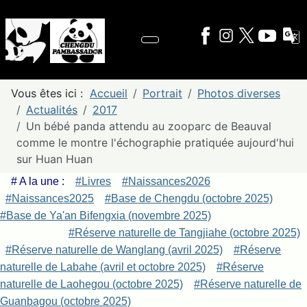
Vous êtes ici :
Accueil
Portrait
Photos diverses
Actualités
2017
Un bébé panda attendu au zooparc de Beauval
comme le montre l'échographie pratiquée aujourd'hui
sur Huan Huan
# A la une :
#Livres
#Naissances2026
#Naissances2025
#Base de Chengdu (octobre 2025)
#Base de Ya'an Bifengxia (novembre 2025)
#Réserve naturelle de Tangjiahe (octobre 2025)
#Réserve naturelle de Wanglang (avril 2025)
#Réserve
naturelle de Labahe (avril et octobre 2025)
#Réserve
naturelle de Laohegou (octobre 2025)
#Réserve naturelle de
Guanbagou (octobre 2025)