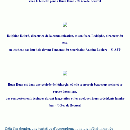
chez la femelle panda Huan Huan - © Zoo de Beauval
Delphine Delord, directrice de la communication, et son frère Rodolphe, directeur du
zoo,
ne cachent pas leur joie devant l'annonce du vétérinaire Antoine Leclerc
- © AFP
Huan Huan est dans une période de léthargie, où elle se nourrit beaucoup moins et se
repose davantage,
des comportements typiques durant la gestation et les quelques jours précédents la mise
bas
- © Zoo de Beauval
Déjà l'an dernier, une tentative d'accouplement naturel s'était montrée