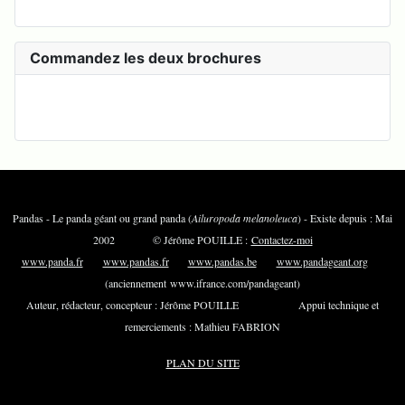
Commandez les deux brochures
Pandas - Le panda géant ou grand panda (
Ailuropoda melanoleuca
) - Existe depuis : Mai
2002 © Jérôme POUILLE :
Contactez-moi
www.panda.fr
www.pandas.fr
www.pandas.be
www.pandageant.org
(anciennement www.ifrance.com/pandageant)
Auteur, rédacteur, concepteur : Jérôme POUILLE Appui technique et
remerciements : Mathieu FABRION
PLAN DU SITE