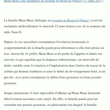
Huan Huan a été inséminée au zooparc de Beauval (France) (27 mars 2017)
La femelle Huan Huan, hébergée au
zooparc de Beauval (France)
, avait été
inséminée artificiellement le mercredi 22 mars dernier avec de la semence du
mâle Yuan Zi.
Depuis, le zoo surveillait constamment l'évolution hormonale et
comportementale de la femelle panda pour déterminer si elle était pleine ou
non. Autour du 10 juillet, Huan Huan avait perdu de l'appétit et réduit son
activité, ce qui signifiait que la diapause embryonnaire, un intervalle de
durée variable entre l'ovulation et l'implantation dans l'utérus du noyau de la
cellule qui formera l'embryon et ainsi le début du développement fœtal, avait
pris fin ; avec pour conséquence le début d'une gestation ou d'une pseudo-
gestation.
Jusque maintenant, il était impossible d'affirmer qu'Huan Huan donnerait
effectivement naissance cette année. En effet, la femelle panda pouvait
connaître une pseudo-gestation, un phénomène lors duquel la femelle