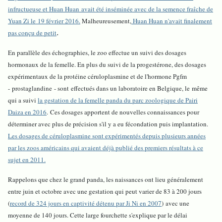
infructueuse et Huan Huan
avait été inséminée avec de la semence fraîche de
Yuan Zi le 19 février 2016.
Malheureusement,
Huan Huan n'avait finalement
.
pas conçu de petit
En parallèle des échographies, le zoo effectue un suivi des dosages
hormonaux de la femelle. En plus du suivi de la progestérone, des dosages
expérimentaux de la protéine céruloplasmine et de l'hormone Pgfm
- prostaglandine - sont effectués dans un laboratoire en Belgique, le même
qui a suivi
la gestation de la femelle panda du parc zoologique de Pairi
Daiza en 2016
. Ces dosages apportent de nouvelles connaissances pour
déterminer avec plus de précision s'il y a eu fécondation puis implantation.
Les dosages de céruloplasmine sont expérimentés depuis plusieurs années
par les zoos américains qui avaient déjà publié des premiers résultats à ce
sujet en 2011.
Rappelons que chez le grand panda, les naissances ont lieu généralement
entre juin et octobre avec une gestation qui peut varier de 83 à 200 jours
(
record de 324 jours en captivité détenu par Ji Ni en 2007
) avec une
moyenne de 140 jours. Cette large fourchette s'explique par le délai