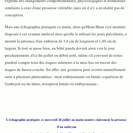
exprime des changements comportementaux, physiologiques et hormonaux
similaires à ceux d'une grossesse véritable, mais où il n'y a en réalité pas de
conception.
Mais une échographie pratiquée ce matin, alors qu'Huan Huan s'est montrée
disposée à cet examen médical alors qu'elle le refusait les jours précédents, a
montré la présence d'un embryon de 3,4 cm de longueur et 1,40 cm de
largeur. Si tout se passe bien, un bébé panda devrait ainsi voir le jour
prochainement, d'ici fin juillet ou début août, même s'il convient de rester
prudent compte-tenu des risques inhérents à la mise-bas ou encore des
risques de fausse-couche. En effet, une gestation peut avorter naturellement
suite à plusieurs phénomènes : mort embryonnaire ou fœtale, expulsion de
l'embryon ou du fœtus, résorption fœtale ou embryonnaire...
L'échographie pratiquée ce mercredi 26 juillet au matin montre clairement la présence
d'un embryon