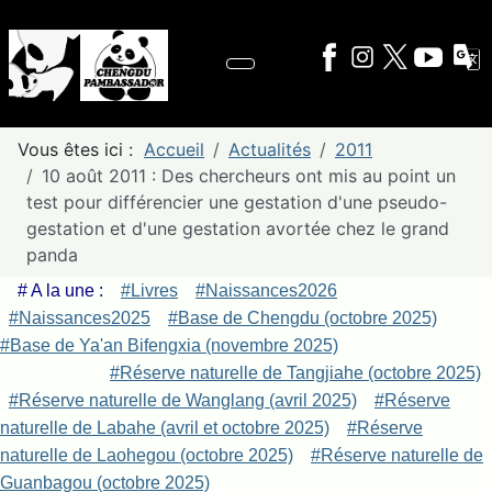
Vous êtes ici :
Accueil
Actualités
2011
10 août 2011 : Des chercheurs ont mis au point un
test pour différencier une gestation d'une pseudo-
gestation et d'une gestation avortée chez le grand
panda
# A la une :
#Livres
#Naissances2026
#Naissances2025
#Base de Chengdu (octobre 2025)
#Base de Ya'an Bifengxia (novembre 2025)
#Réserve naturelle de Tangjiahe (octobre 2025)
#Réserve naturelle de Wanglang (avril 2025)
#Réserve
naturelle de Labahe (avril et octobre 2025)
#Réserve
naturelle de Laohegou (octobre 2025)
#Réserve naturelle de
Guanbagou (octobre 2025)