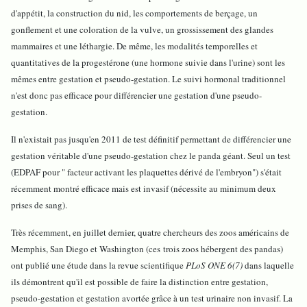
d'appétit, la construction du nid, les comportements de berçage, un
gonflement et une coloration de la vulve, un grossissement des glandes
mammaires et une léthargie. De même, les modalités temporelles et
quantitatives de la progestérone (une hormone suivie dans l'urine) sont les
mêmes entre gestation et pseudo-gestation. Le suivi hormonal traditionnel
n'est donc pas efficace pour différencier une gestation d'une pseudo-
gestation.
Il n'existait pas jusqu'en 2011 de test définitif permettant de différencier une
gestation véritable d'une pseudo-gestation chez le panda géant. Seul un test
(EDPAF pour " facteur activant les plaquettes dérivé de l'embryon") s'était
récemment montré efficace mais est invasif (nécessite au minimum deux
prises de sang).
Très récemment, en juillet dernier, quatre chercheurs des zoos américains de
Memphis, San Diego et Washington (ces trois zoos hébergent des pandas)
ont publié une étude dans la revue scientifique
PLoS ONE 6(7)
dans laquelle
ils démontrent qu'il est possible de faire la distinction entre gestation,
pseudo-gestation et gestation avortée grâce à un test urinaire non invasif. La