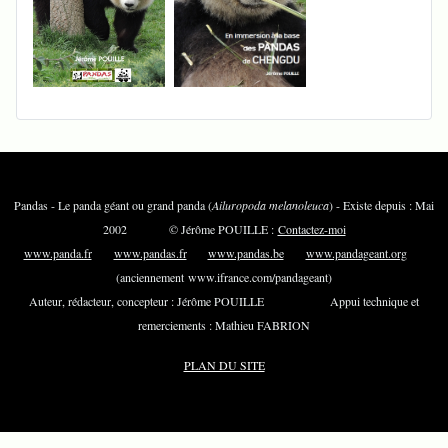
Pandas - Le panda géant ou grand panda (
Ailuropoda melanoleuca
) - Existe depuis : Mai
2002 © Jérôme POUILLE :
Contactez-moi
www.panda.fr
www.pandas.fr
www.pandas.be
www.pandageant.org
(anciennement www.ifrance.com/pandageant)
Auteur, rédacteur, concepteur : Jérôme POUILLE Appui technique et
remerciements : Mathieu FABRION
PLAN DU SITE