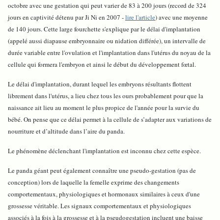
octobre avec une gestation qui peut varier de 83 à 200 jours (record de 324
jours en captivité détenu par Ji Ni en 2007 -
lire l'article
) avec une moyenne
de 140 jours. Cette large fourchette s'explique par le délai d'implantation
(appelé aussi diapause embryonnaire ou nidation différée), un intervalle de
durée variable entre l'ovulation et l'implantation dans l'utérus du noyau de la
cellule qui formera l'embryon et ainsi le début du développement fœtal.
Le délai d'implantation, durant lequel les embryons résultants flottent
librement dans l'utérus, a lieu chez tous les ours probablement pour que la
naissance ait lieu au moment le plus propice de l'année pour la survie du
bébé. On pense que ce délai permet à la cellule de s’adapter aux variations de
nourriture et d’altitude dans l’aire du panda.
Le phénomène déclenchant l'implantation est inconnu chez cette espèce.
Le panda géant peut également connaître une pseudo-gestation (pas de
conception) lors de laquelle la femelle exprime des changements
comportementaux, physiologiques et hormonaux similaires à ceux d'une
grossesse véritable. Les signaux comportementaux et physiologiques
associés à la fois à la grossesse et à la pseudogestation incluent une baisse