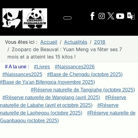
Vous êtes ici :
Accueil
Actualités
2018
Zooparc de Beauval : Yuan Meng va fêter ses 7
mois et a atteint les 15 kilos !
# A la une :
#Livres
#Naissances2026
#Naissances2025
#Base de Chengdu (octobre 2025)
#Base de Ya'an Bifengxia (novembre 2025)
#Réserve naturelle de Tangjiahe (octobre 2025)
#Réserve naturelle de Wanglang (avril 2025)
#Réserve
naturelle de Labahe (avril et octobre 2025)
#Réserve
naturelle de Laohegou (octobre 2025)
#Réserve naturelle de
Guanbagou (octobre 2025)