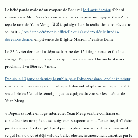
Le bébé panda mâle né au zooparc de Beauval
le 4 août dernier
, d'abord
surnommé « Mini Yuan Zi » en référence à son père biologique Yuan Zi, a
reçu le nom de Yuan Meng (圆梦), qui signifie « la réalisation d'un rêve, d'un
souhait »,
lors d'une cérémonie officielle qui s'est déroulée le lundi 4
décembre dernier
en présence de Brigitte Macron, Première Dame.
Le 23 février dernier, il a dépassé la barre des 15 kilogrammes et il a bien
changé d'apparence en l'espace de quelques semaines. Dimanche 4 mars
prochain, il va fêter ses 7 mois.
Depuis le 13 janvier dernier, le public peut l'observer dans l'enclos intérieur
spécialement réaménagé afin d'être parfaitement adapté au jeune panda et à
ses cabrioles ! Voici le témoignage des équipes du zoo sur les facéties de
Yuan Meng :
« Depuis sa sortie en loge intérieure, Yuan Meng semble confirmer un
caractère bien trempé que ses soigneurs soupçonnaient. Téméraire, il n’hésite
pas à escalader tout ce qu’il peut pour explorer son nouvel environnement :
ce qui lui a d’ores et déjà valu de belles chutes, heureusement amorties par le