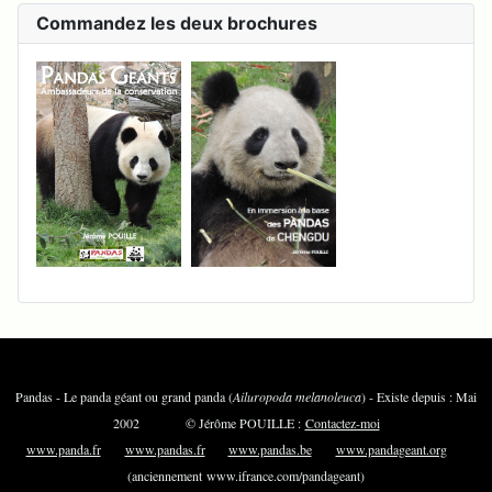
Commandez les deux brochures
Pandas - Le panda géant ou grand panda (
Ailuropoda melanoleuca
) - Existe depuis : Mai
2002 © Jérôme POUILLE :
Contactez-moi
www.panda.fr
www.pandas.fr
www.pandas.be
www.pandageant.org
(anciennement www.ifrance.com/pandageant)