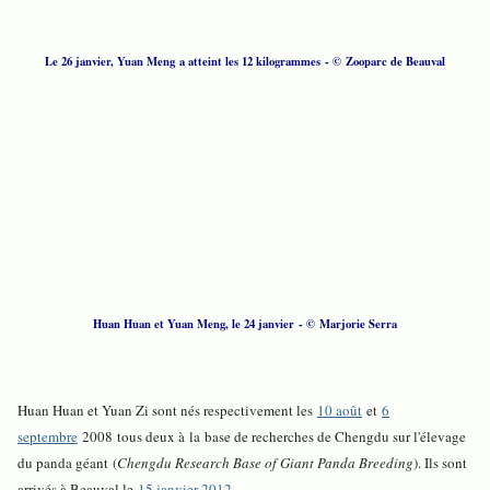
Le 26 janvier, Yuan Meng a atteint les 12 kilogrammes - © Zooparc de Beauval
Huan Huan et Yuan Meng, le 24 janvier - © Marjorie Serra
Huan Huan et Yuan Zi sont nés respectivement les
10 août
et
6
septembre
2008 tous deux à la base de recherches de Chengdu sur l'élevage
du panda géant (
Chengdu Research Base of Giant Panda Breeding
). Ils sont
arrivés à Beauval le
15 janvier 2012
.