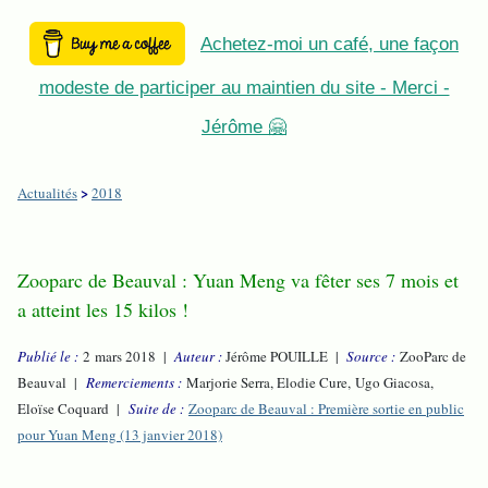
Achetez-moi un café, une façon
modeste de participer au maintien du site - Merci -
Jérôme 🤗
>
Actualités
2018
Zooparc de Beauval : Yuan Meng va fêter ses 7 mois et
a atteint les 15 kilos !
Publié le :
2 mars 2018 |
Auteur :
Jérôme POUILLE |
Source :
ZooParc de
Beauval |
Remerciements :
Marjorie Serra, Elodie Cure, Ugo Giacosa,
Eloïse Coquard |
Suite de :
Zooparc de Beauval : Première sortie en public
pour Yuan Meng (13 janvier 2018)