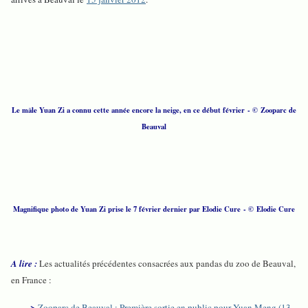
Le mâle Yuan Zi a connu cette année encore la neige, en ce début février
- © Zooparc de
Beauval
Magnifique photo de Yuan Zi prise le 7 février dernier par Elodie Cure - © Elodie Cure
A lire :
Les actualités précédentes consacrées aux pandas du zoo de Beauval,
en France :
>
Zooparc de Beauval : Première sortie en public pour Yuan Meng (13