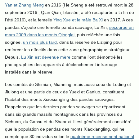
Yan et Zhang Meng
en 2016 (He Sheng a été retrouvé mort le 28
septembre 2016 ; Qian Qian, blessée, a été recapturée à la fin de
l'été 2016), et la femelle
Ying Xue et le mâle Ba Xi
en 2017. A ces
pandas s'ajoute une femelle panda sauvage, Lu Xin,
secourue en
mars 2009 dans les monts Qionglai
, puis relâchée une fois
soignée,
un mois plus tard
, dans la réserve de Liziping pour
renforcer les effectifs dans cette zone géographique stratégique.
Depuis,
Lu Xin est devenue mère
comme l'ont démontré les
photographies des appareils à déclenchement infrarouge
installés dans la réserve.
Les comtés de Shimian, Mianning, mais aussi ceux de Luding et
Jiulong et une partie de ceux de Yuexi et Ganluo, constituent
l'habitat des monts Xiaoxiangling des pandas sauvages.
Rappelons que les derniers pandas sauvages se répartissent
dans six grands massifs montagneux dans les provinces du
Sichuan, du Gansu et du Shaanxi. Il est généralement considéré
que la population de pandas des monts Xiaoxiangling, qui ne
compte que 30 individus selon le
quatrième recensement national