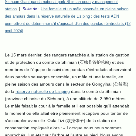
Sichuan Giant panda national park Shimian county management
station
|
Suite de :
Une femelle et un mâle observés en pleine saison
des amours dans la réserve naturelle de Liziping ; des tests ADN
permettront de déterminer s'il s'agissait d'un des pandas réintroduits (12
avril 2024)
Le 15 mars dernier, des rangers rattachés à la station de gestion
et de protection du comté de Shimian (石棉县管护总站) et des
membres de l'équipe de suivi des pandas réintroduits observaient
deux pandas sauvages ensemble, un mâle et une femelle, en
pleine saison des amours dans le secteur de Gongyihai (公益海)
de la
réserve naturelle de Liziping
dans le comté de Shimian
(province chinoise du Sichuan), à une altitude de 2 950 mètres.
Le mâle faisait la cour à la femelle et il est possible qu'il attendait
le moment où elle allait être pleinement réceptive pour tenter de
s'accoupler avec elle. Oula Tizi (欧拉体子) de la station de
conservation expliquait alors : «
Lorsque nous nous sommes
approchés, l'un était sur l'arbre et l'autre au pied. Nous avons