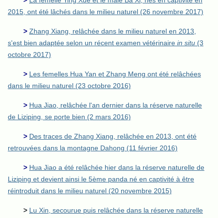
>
La femelle Ying Xue et le mâle Ba Xi, nés en captivité en
2015, ont été lâchés dans le milieu naturel (26 novembre 2017)
>
Zhang Xiang, relâchée dans le milieu naturel en 2013,
s'est bien adaptée selon un récent examen vétérinaire
in situ
(3
octobre 2017)
>
Les femelles Hua Yan et Zhang Meng ont été relâchées
dans le milieu naturel (23 octobre 2016)
>
Hua Jiao, relâchée l'an dernier dans la réserve naturelle
de Liziping, se porte bien (2 mars 2016)
>
Des traces de Zhang Xiang, relâchée en 2013, ont été
retrouvées dans la montagne Dahong (11 février 2016)
>
Hua Jiao a été relâchée hier dans la réserve naturelle de
Liziping et devient ainsi le 5ème panda né en captivité à être
réintroduit dans le milieu naturel (20 novembre 2015)
>
Lu Xin, secourue puis relâchée dans la réserve naturelle