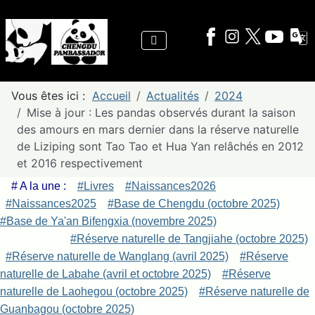
Vous êtes ici :
Accueil
Actualités
2024
Mise à jour : Les pandas observés durant la saison
des amours en mars dernier dans la réserve naturelle
de Liziping sont Tao Tao et Hua Yan relâchés en 2012
et 2016 respectivement
# A la une :
#Livres
#Naissances2026
#Naissances2025
#Base de Chengdu (octobre 2025)
#Base de Ya'an Bifengxia (novembre 2025)
#Réserve naturelle de Tangjiahe (octobre 2025)
#Réserve naturelle de Wanglang (avril 2025)
#Réserve
naturelle de Labahe (avril et octobre 2025)
#Réserve
naturelle de Laohegou (octobre 2025)
#Réserve naturelle de
Guanbagou (octobre 2025)