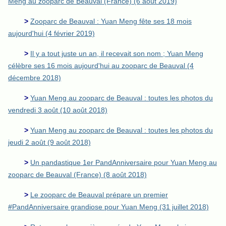
Meng au zooparc de Beauval (France) (6 août 2019)
>
Zooparc de Beauval : Yuan Meng fête ses 18 mois
aujourd'hui (4 février 2019)
>
Il y a tout juste un an, il recevait son nom ; Yuan Meng
célèbre ses 16 mois aujourd'hui au zooparc de Beauval (4
décembre 2018)
>
Yuan Meng au zooparc de Beauval : toutes les photos du
vendredi 3 août (10 août 2018)
>
Yuan Meng au zooparc de Beauval : toutes les photos du
jeudi 2 août (9 août 2018)
>
Un pandastique 1er PandAnniversaire pour Yuan Meng au
zooparc de Beauval (France) (8 août 2018)
>
Le zooparc de Beauval prépare un premier
#PandAnniversaire grandiose pour Yuan Meng (31 juillet 2018)