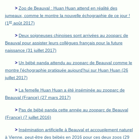
>
Zoo de Beauval : Huan Huan attend en réalité des
jumeaux, comme le montre la nouvelle échographie de ce jour !
er
(1
août 2017)
>
Deux soigneuses chinoises sont arrivées au zooparc de
Beauval pour assister leurs collègues français pour la future
naissance (31 juillet 2017)
>
Un bébé panda attendu au zooparc de Beauval comme le
montre l'échographie pratiquée aujourd'hui sur Huan Huan (26
juillet 2017)
>
La femelle Huan Huan a été inséminée au zooparc de
Beauval (France) (27 mars 2017)
>
Pas de bébé panda cette année au zooparc de Beauval
(France) (7 juillet 2016)
>
Insémination artificielle à Beauval et accouplement naturel
à Vienne, peut-être des bébés en 2016 pour ces deux zoos (29