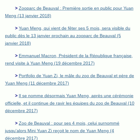
>
Zooparc de Beauval : Première sortie en public pour Yuan
Meng (13 janvier 2018)
>
Yuan Meng, qui vient de fêter ses 5 mois, sera visible du
public dès le 13 janvier prochain au zooparc de Beauval (5
janvier 2018)
>
Emmanuel Macron, Président de la République française,
rend visite à Yuan Meng (19 décembre 2017)
>
Portfolio de Yuan Zi, le mâle du zoo de Beauval et père de
Yuan Meng (11 décembre 2017)
>
Il se nomme désormais Yuan Meng, après une cérémonie
officielle, et il continue de ravir les équipes du zoo de Beauval (10
décembre 2017)
>
Zoo de Beauval : pour ses 4 mois, celui surnommé
jusqu'alors Mini Yuan Zi reçoit le nom de Yuan Meng (4
décembre 2017)