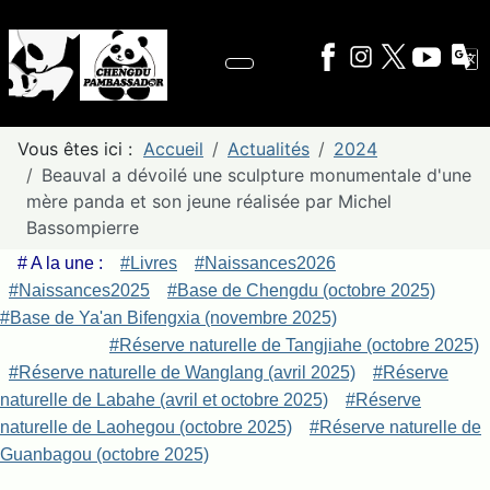
Vous êtes ici :
Accueil
Actualités
2024
Beauval a dévoilé une sculpture monumentale d'une
mère panda et son jeune réalisée par Michel
Bassompierre
# A la une :
#Livres
#Naissances2026
#Naissances2025
#Base de Chengdu (octobre 2025)
#Base de Ya'an Bifengxia (novembre 2025)
#Réserve naturelle de Tangjiahe (octobre 2025)
#Réserve naturelle de Wanglang (avril 2025)
#Réserve
naturelle de Labahe (avril et octobre 2025)
#Réserve
naturelle de Laohegou (octobre 2025)
#Réserve naturelle de
Guanbagou (octobre 2025)