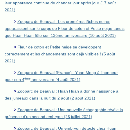
leur apparence continue de changer jour après jour (17 août
2021)
>
Zooparc de Beauval : Les premières tâches noires
apparaissent sur le corps de Fleur de coton et Petite neige tandis
que Huan Huan fête son 13ème anniversaire (10 août 2021)
>
Fleur de coton et Petite neige se développent
correctement et les changements sont déjà visibles ! (5 août
2021)
>
Zooparc de Beauval (France) : Yuan Meng à l'honneur
ème
pour son 4
anniversaire (4 août 2021)
>
Zooparc de Beauval : Huan Huan a donné naissance à
des jumeaux dans la nuit du 2 août (2 août 2021)
>
Zooparc de Beauval : Une nouvelle échographie révèle la
présence d'un second embryon (26 juillet 2021)
>
Zooparc de Beauval : Un embryon détecté chez Huan