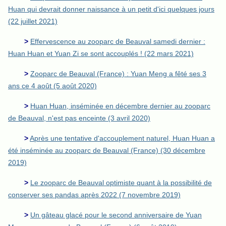
Huan qui devrait donner naissance à un petit d'ici quelques jours
(22 juillet 2021)
>
Effervescence au zooparc de Beauval samedi dernier :
Huan Huan et Yuan Zi se sont accouplés ! (22 mars 2021)
>
Zooparc de Beauval (France) : Yuan Meng a fêté ses 3
ans ce 4 août (5 août 2020)
>
Huan Huan, inséminée en décembre dernier au zooparc
de Beauval, n'est pas enceinte (3 avril 2020)
>
Après une tentative d'accouplement naturel, Huan Huan a
été inséminée au zooparc de Beauval (France) (30 décembre
2019)
>
Le zooparc de Beauval optimiste quant à la possibilité de
conserver ses pandas après 2022 (7 novembre 2019)
>
Un gâteau glacé pour le second anniversaire de Yuan