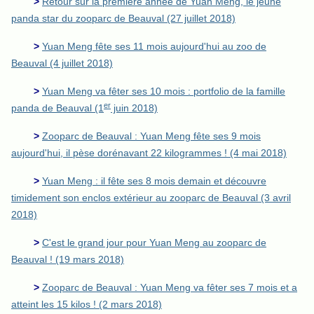
>
Retour sur la première année de Yuan Meng, le jeune
panda star du zooparc de Beauval (27 juillet 2018)
>
Yuan Meng fête ses 11 mois aujourd'hui au zoo de
Beauval (4 juillet 2018)
>
Yuan Meng va fêter ses 10 mois : portfolio de la famille
er
panda de Beauval (1
juin 2018)
>
Zooparc de Beauval : Yuan Meng fête ses 9 mois
aujourd'hui, il pèse dorénavant 22 kilogrammes ! (4 mai 2018)
>
Yuan Meng : il fête ses 8 mois demain et découvre
timidement son enclos extérieur au zooparc de Beauval (3 avril
2018)
>
C'est le grand jour pour Yuan Meng au zooparc de
Beauval ! (19 mars 2018)
>
Zooparc de Beauval : Yuan Meng va fêter ses 7 mois et a
atteint les 15 kilos ! (2 mars 2018)