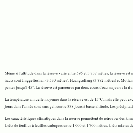
Même si l'altitude dans la réserve varie entre 595 et 3 837 mètres, la réserve est 
hauts sont Jinggeliushan (3 530 mètres), Huangtuliang (3 882 mètres) et Motianl
pentes jusqu'à 45°. La réserve est parcourue par deux cours d'eau majeurs : la riv
La température annuelle moyenne dans la réserve est de 15°C, mais elle peut excé
jours dans l'année sont sans gel, contre 338 jours à basse altitude. Les précipit
Les caractéristiques climatiques dans la réserve permettent de retrouver des forma
forêts de feuillus à feuilles caduques entre 1 000 et 1 700 mètres, forêts mixtes d