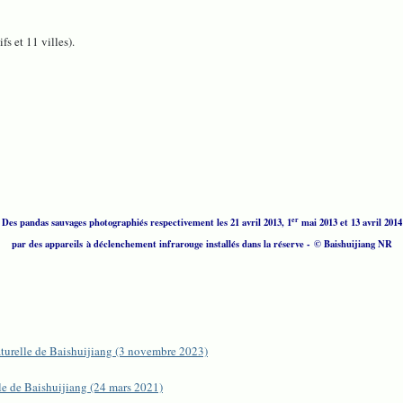
s et 11 villes).
er
Des pandas sauvages photographiés respectivement les 21 avril 2013, 1
mai 2013 et 13 avril 2014
par des appareils à déclenchement infrarouge installés dans la réserve - © Baishuijiang NR
aturelle de Baishuijiang (3 novembre 2023)
lle de Baishuijiang (24 mars 2021)