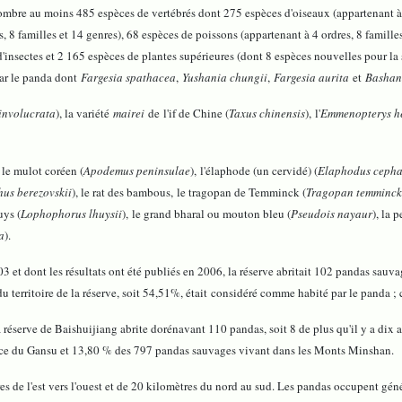
nombre au moins 485 espèces de vertébrés dont 275 espèces d'oiseaux (appartenant à 1
s, 8 familles et 14 genres), 68 espèces de poissons (appartenant à 4 ordres, 8 famill
'insectes et 2 165 espèces de plantes supérieures (dont 8 espèces nouvelles pour l
par le panda dont
Fargesia spathacea
,
Yushania chungii
,
Fargesia aurita
et
Bashan
involucrata
), la variété
mairei
de l'if de Chine (
Taxus chinensis
), l'
Emmenopterys h
 le mulot coréen (
Apodemus peninsulae
), l'élaphode (un cervidé) (
Elaphodus ceph
us berezovskii
), le rat des bambous, le tragopan de Temminck (
Tragopan temminck
uys (
Lophophorus lhuysii
), le grand bharal ou mouton bleu (
Pseudois nayaur
), la 
a
).
3 et dont les résultats ont été publiés en 2006, la réserve abritait 102 pandas sau
rritoire de la réserve, soit 54,51%, était considéré comme habité par le panda ; ce 
éserve de Baishuijiang abrite dorénavant 110 pandas, soit 8 de plus qu'il y a dix an
nce du Gansu et 13,80 % des 797 pandas sauvages vivant dans les Monts Minshan.
res de l'est vers l'ouest et de 20 kilomètres du nord au sud. Les pandas occupent gén