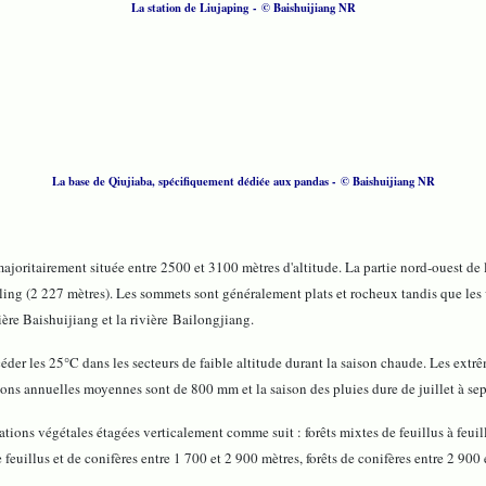
La station de Liujaping
-
© Baishuijiang NR
La base de Qiujiaba, spécifiquement dédiée aux pandas -
© Baishuijiang NR
majoritairement située entre 2500 et 3100 mètres d'altitude. La partie nord-ouest de la
ing (2 227 mètres). Les sommets sont généralement plats et rocheux tandis que les v
ière Baishuijiang et la rivière Bailongjiang.
der les 25°C dans les secteurs de faible altitude durant la saison chaude. Les extr
ations annuelles moyennes sont de 800 mm et la saison des pluies dure de juillet à se
tions végétales étagées verticalement comme suit : forêts mixtes de feuillus à feuill
e feuillus et de conifères entre 1 700 et 2 900 mètres, forêts de conifères entre 2 900