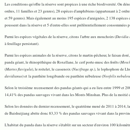
Les conditions qu'offre la réserve sont propices à une riche biodiversité. On dé
ordres, 11 familles et 23 genres), 28 espèces d'amphibiens (appartenant à 2 ordre
et 59 genres). Mais également au moins 195 espèces d'araignées, 2 138 espèces d
poussent dans la réserve et 5 d'entre-elles sont préférentiellement consommées 
Parmi les espèces végétales de la réserve, citons l'arbre aux mouchoirs (
Davidia 
à feuillage persistant).
Parmi les espèces animales de la réserve, citons le martin-pêcheur, le faisan doré,
panda géant, le rhinopithèque de Roxellane, le cerf porte-musc des forêts (
Mosch
(
Martes flavigula
), le roitelet, le cassenoix (
Nucifraga sp.
), le lophophore de Lh
davidianus
) et la panthère longibande ou panthère nébuleuse (
Neofelis nebulos
Selon le troisième recensement des pandas géants qui a eu lieu entre 1999 et 200
14,41% des pandas sauvages vivant dans les Monts Minshan. Plus de la moitié du te
Selon les données du dernier recensement, le quatrième mené de 2011 à 2014, la r
de Baishuijiang abrite donc 83,33 % des pandas sauvages vivant dans la provi
L'habitat du panda dans la réserve s'établit sur un secteur d'environ 100 kilomèt