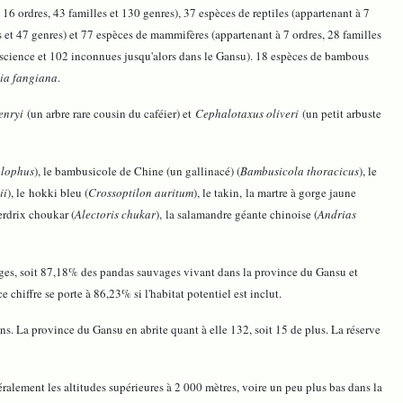
6 ordres, 43 familles et 130 genres), 37 espèces de reptiles (appartenant à 7
es et 47 genres) et 77 espèces de mammifères (appartenant à 7 ordres, 28 familles
a science et 102 inconnues jusqu'alors dans le Gansu). 18 espèces de bambous
ia fangiana
.
enryi
(un arbre rare cousin du caféier) et
Cephalotaxus oliveri
(un petit arbuste
alophus
), le bambusicole de Chine (un gallinacé) (
Bambusicola thoracicus
), le
ii
), le hokki bleu (
Crossoptilon auritum
), le takin, la martre à gorge jaune
perdrix choukar (
Alectoris chukar
), la salamandre géante chinoise (
Andrias
vages, soit 87,18% des pandas sauvages vivant dans la province du Gansu et
chiffre se porte à 86,23% si l'habitat potentiel est inclut.
s. La province du Gansu en abrite quant à elle 132, soit 15 de plus. La réserve
éralement les altitudes supérieures à 2 000 mètres, voire un peu plus bas dans la