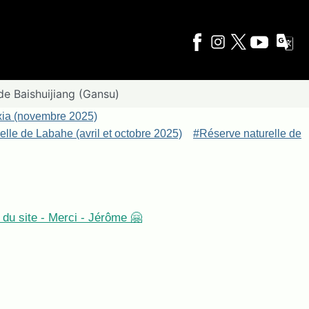
de Baishuijiang (Gansu)
xia (novembre 2025)
lle de Labahe (avril et octobre 2025)
#Réserve naturelle de
du site - Merci - Jérôme 🤗