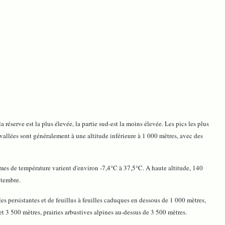
 réserve est la plus élevée, la partie sud-est la moins élevée. Les pics les plus
allées sont généralement à une altitude inférieure à 1 000 mètres, avec des
êmes de température varient d'environ -7,4°C à 37,5°C. A haute altitude, 140
ptembre.
es persistantes et de feuillus à feuilles caduques en dessous de 1 000 mètres,
 et 3 500 mètres, prairies arbustives alpines au-dessus de 3 500 mètres.