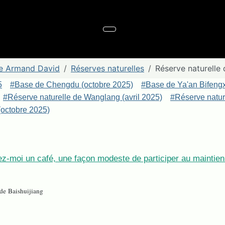
re Armand David
Réserves naturelles
Réserve naturelle 
5
#Base de Chengdu (octobre 2025)
#Base de Ya'an Bifeng
#Réserve naturelle de Wanglang (avril 2025)
#Réserve nature
octobre 2025)
z-moi un café, une façon modeste de participer au maintien 
 de Baishuijiang