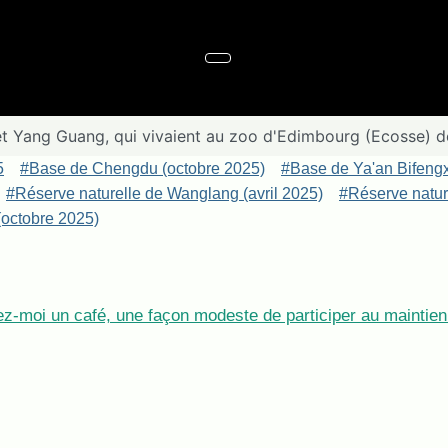
et Yang Guang, qui vivaient au zoo d'Edimbourg (Ecosse) de
5
#Base de Chengdu (octobre 2025)
#Base de Ya'an Bifeng
#Réserve naturelle de Wanglang (avril 2025)
#Réserve nature
octobre 2025)
z-moi un café, une façon modeste de participer au maintien 