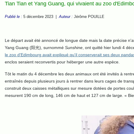
Tian Tian et Yang Guang, qui vivaient au zoo d'Edimb
Publié le :
5 décembre 2023 |
Auteur :
Jérôme POUILLE
Le départ avait été annoncé de longue date mais la date précise n
Yang Guang (阳光), surnommé
Sunshine
, ont quitté hier lundi 4 d
le zoo d'Edimbourg avait expliqué qu'il conserverait ses deux panda
enclos seraient reconvertis pour héberger une autre espèce.
Tôt le matin du 4 décembre les deux animaux ont été invités à rentr
entraînés depuis plusieurs jours à rentrer dans leurs cages de transpo
construit deux caisses métalliques sur mesure dotées de portes couli
mesurent 190 cm de long, 146 cm de haut et 127 cm de large. « Bien qu'