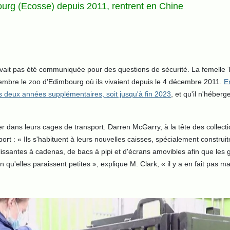
ourg (Ecosse) depuis 2011, rentrent en Chine
'avait pas été communiquée pour des questions de sécurité. La femel
écembre le zoo d'Edimbourg où ils vivaient depuis le 4 décembre 2011.
E
s deux années supplémentaires, soit jusqu'à fin 2023
, et qu'il n'héber
er dans leurs cages de transport. Darren McGarry, à la tête des collec
rt : « Ils s'habituent à leurs nouvelles caisses, spécialement construit
ssantes à cadenas, de bacs à pipi et d'écrans amovibles afin que les g
elles paraissent petites », explique M. Clark, « il y a en fait pas mal d