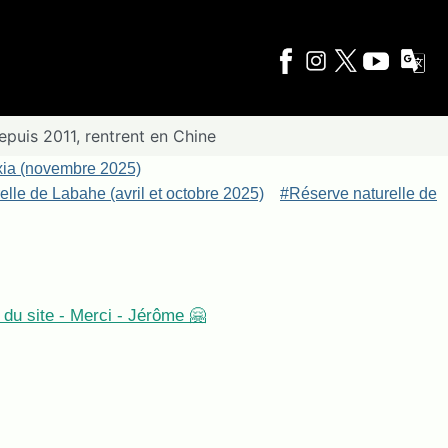
puis 2011, rentrent en Chine
xia (novembre 2025)
lle de Labahe (avril et octobre 2025)
#Réserve naturelle de
du site - Merci - Jérôme 🤗