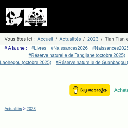
Vous êtes ici :
Accueil
Actualités
2023
Tian Tian 
# A la une :
#Livres
#Naissances2026
#Naissances202
#Réserve naturelle de Tangjiahe (octobre 2025)
Laohegou (octobre 2025)
#Réserve naturelle de Guanbagou (
Achete
Actualités
>
2023