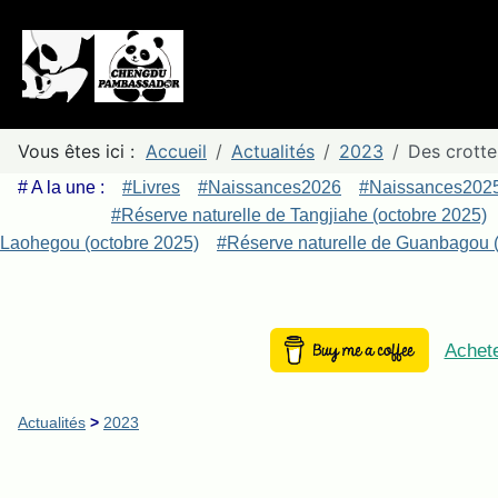
Vous êtes ici :
Accueil
Actualités
2023
Des crotte
# A la une :
#Livres
#Naissances2026
#Naissances202
#Réserve naturelle de Tangjiahe (octobre 2025)
Laohegou (octobre 2025)
#Réserve naturelle de Guanbagou (
Achete
Actualités
>
2023