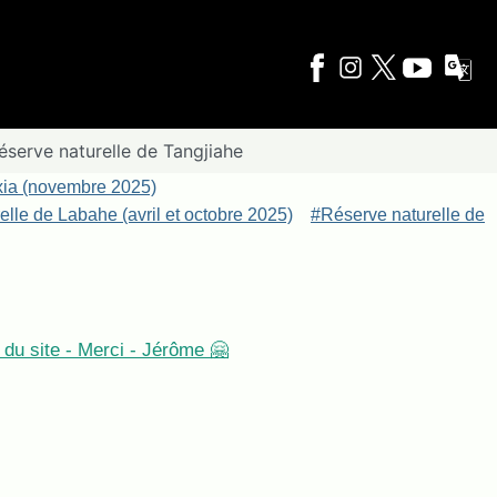
éserve naturelle de Tangjiahe
xia (novembre 2025)
lle de Labahe (avril et octobre 2025)
#Réserve naturelle de
du site - Merci - Jérôme 🤗