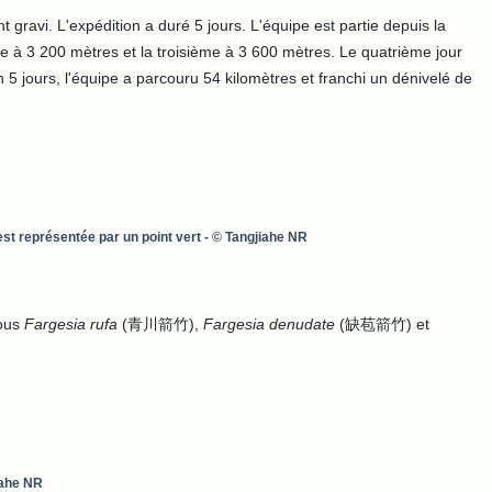
 gravi. L'expédition a duré 5 jours. L'équipe est partie depuis la
e à 3 200 mètres et la troisième à 3 600 mètres. Le quatrième jour
5 jours, l'équipe a parcouru 54 kilomètres et franchi un dénivelé de
 est représentée par un point vert
- © Tangjiahe NR
bous
Fargesia rufa
(青川箭竹),
Fargesia denudate
(缺苞箭竹) et
iahe NR