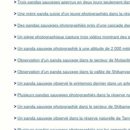
>
Trois pandas sauvages aperçus en deux jours seulement dans 
>
Une mère panda suivie d'un jeune photographiés dans la rése
>
Des pandas sauvages photographiés près d'une cascade dans 
>
Un piège photographique capture trois vidéos montrant des 
>
Un panda sauvage photographié à une altitude de 2 000 mètre
>
Observation d'un panda sauvage dans le secteur de Motianling
>
Observation d'un panda sauvage dans la vallée de Shibanyang
>
Un panda sauvage observé le printemps dernier dans un arbr
>
Plusieurs pandas sauvages photographiés dans la réserve n
>
Un panda sauvage photographié dans le secteur de Shibango
>
Un panda sauvage observé dans la réserve naturelle de Tang
>
Plusieurs pandas sauvages photographiés par les appareils i