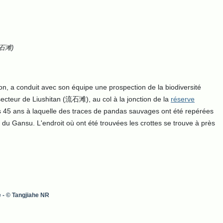
(流石滩)
ion, a conduit avec son équipe une prospection de la biodiversité
 secteur de Liushitan (流石滩), au col à la jonction de la
réserve
is 45 ans à laquelle des traces de pandas sauvages ont été repérées
 du Gansu. L'endroit où ont été trouvées les crottes se trouve à près
e - © Tangjiahe NR