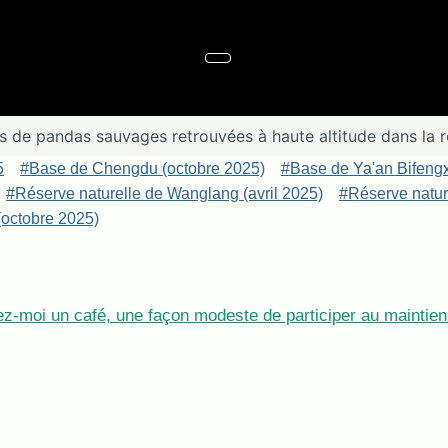
s de pandas sauvages retrouvées à haute altitude dans la r
5
#Base de Chengdu (octobre 2025)
#Base de Ya'an Bifeng
#Réserve naturelle de Wanglang (avril 2025)
#Réserve nature
octobre 2025)
z-moi un café, une façon modeste de participer au maintien 