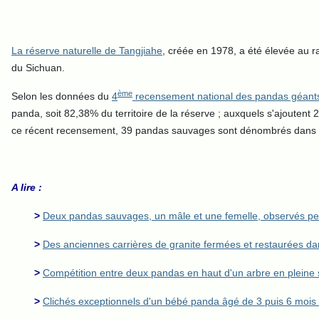
La réserve naturelle de Tangjiahe
, créée en 1978, a été élevée au r
du Sichuan.
ème
Selon les données du
4
recensement national des pandas géants 
panda, soit 82,38% du territoire de la réserve ; auxquels s'ajoutent
ce récent recensement, 39 pandas sauvages sont dénombrés dans la 
A lire :
>
Deux pandas sauvages, un mâle et une femelle, observés per
>
Des anciennes carrières de granite fermées et restaurées da
>
Compétition entre deux pandas en haut d'un arbre en pleine 
>
Clichés exceptionnels d'un bébé panda âgé de 3 puis 6 mois e