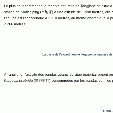
Le plus haut sommet de la réserve naturelle de Tangjiahe se situe à 3
station de Shuichiping (水池坪) à une altitude de 1 598 mètres, elle a
l'équipe est redescendue à 2 110 mètres, au même endroit que la pre
2 266 mètres.
La carte de l'expédition de l'équipe de rangers de 
A Tangjiahe, l'activité des pandas géants se situe majoritairement 
Fargesia scabrida
(糙花箭竹) consommées par les pandas sont les p
Chen L