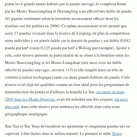
parmi les 6 grands monts habités par le panda sauvage, le complexe formé
par les Monts Xiaoxiangling et Daxiangling a un effectif très faible de panda
(61 pandas seulement selon le troisième recensement officiel dont les
résultats ont été publiés en 2006). Ce même recensement avait montré que
seuls 13 pandas vivaient dans la réserve de Liziping, de plus la compétition
entre individus y est plutôt faible car la densité de pandas y est faible (0,042
panda par km² contre 0,125 panda par km² à Wolong par exemple). Ajouté à
cela, cette réserve présente la particularité de se situer à la frontière entre les
Monts Xiaoxiangling et les Monts Liangshan (eux aussi avec un faible
effectif de pandas sauvages, environ 115) et elle remplit ainsi un rôle de
corridor (couloir écologique) entre ces deux grands habitats du panda. Cette
réserve avait déjà été qualifiée comme un lieu idéal pour les programmes de
réintroduction du panda et d'ailleurs la femelle Lu Xin,
secourue en mars
2009 dans les Monts Qionglai
, avait été relâchée une fois soignée,
un mois
plus tard
, dans cette réserve pour renforcer les effectifs dans cette zone
géographique stratégique.
Xue Xue et Xin Yuan deviendront les quatrième et cinquième pandas nés en
captivité à être lâchés dans le milieu naturel. Le premier, le mâle
Xiang