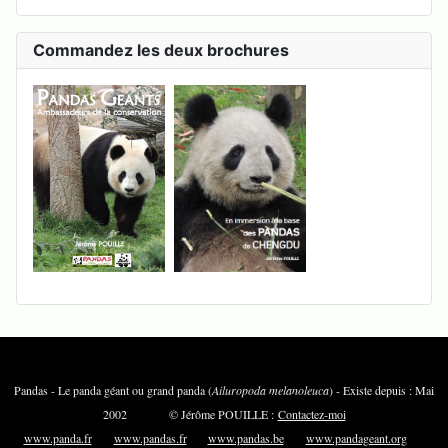
Commandez les deux brochures
Pandas - Le panda géant ou grand panda (
Ailuropoda melanoleuca
) - Existe depuis : Mai
2002 © Jérôme POUILLE :
Contactez-moi
www.panda.fr
www.pandas.fr
www.pandas.be
www.pandageant.org