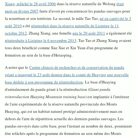
Xiang, relâché le 28 avril 2006
dans la réserve naturelle de Wolong
était
mort en février 2007
faute d'avoir pu concurrencer les pandas sauvages pour
la nourriture et son territoire. Le second, le mâle Tao Tao,
né en captivité le 3
août 2010
a été
réintroduit dans la réserve naturelle de Liziping le 11
octobre 2012
. Zhang Xiang, une femelle
née le 20 août 2011
a également été
réintroduite à Liziping le 6 novembre 2013
. Tao Tao et Zhang Xiang avaient
tous deux bénéficié comme Xue Xue et Xin Yuan d'un programme de
formation au sein de la base d'Hetaoping.
A noter que le
Centre chinois de recherches et de conservation du panda
géant a inauguré le 23 août dernier dans le comté de Huaying une nouvelle
base dédiée à son programme de réintroduction
.
La base d'Huaying
d'entraînement du panda géant à la réintroduction (
Giant panda
reintroduction Huaying Mountain training base
) est implantée à l'intérieur
de l'aire expérimentale de la réserve naturelle provinciale des Monts
Huaying, qui est un habitat naturel protégé administrativement mais en
dehors de l'aire de répartition actuelle des derniers pandas sauvages. Les
pandas envoyés dans cette base, pour l'instant au nombre de deux,
pourraient
être relâchés après le programme de formation au sein même des Monts