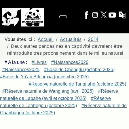
Vous êtes ici :
Accueil
Actualités
2014
Deux autres pandas nés en captivité devraient être
réintroduits très prochainement dans le milieu naturel
# A la une :
#Livres
#Naissances2026
#Naissances2025
#Base de Chengdu (octobre 2025)
#Base de Ya'an Bifengxia (novembre 2025)
#Réserve naturelle de Tangjiahe (octobre 2025)
#Réserve naturelle de Wanglang (avril 2025)
#Réserve
naturelle de Labahe (avril et octobre 2025)
#Réserve
naturelle de Laohegou (octobre 2025)
#Réserve naturelle de
Guanbagou (octobre 2025)