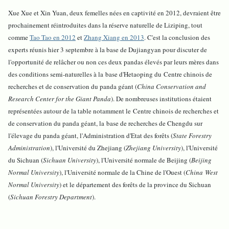
Xue Xue et Xin Yuan, deux femelles nées en captivité en 2012, devraient être
prochainement réintroduites dans la réserve naturelle de Liziping, tout
comme
Tao Tao en 2012
et
Zhang Xiang en 2013
. C'est la conclusion des
experts réunis hier 3 septembre à la base de Dujiangyan pour discuter de
l'opportunité de relâcher ou non ces deux pandas élevés par leurs mères dans
des conditions semi-naturelles à la
base d'Hetaoping du
Centre chinois de
recherches et de conservation du panda géant (
China Conservation and
Research Center for the Giant Panda
). De nombreuses institutions étaient
représentées autour de la table notamment le
Centre chinois de recherches et
de conservation du panda géant, la
base de recherches de Chengdu sur
l'élevage du panda géant, l'Administration d'Etat des forêts (
State Forestry
Administration
), l'Université du Zhejiang (
Zhejiang University
), l'Université
du Sichuan (
Sichuan University
), l'Université normale de Beijing (
Beijing
Normal University
), l'Université normale de la Chine de l'Ouest (
China West
Normal
University
) et le département des forêts de la province du Sichuan
(
Sichuan Forestry Department
).