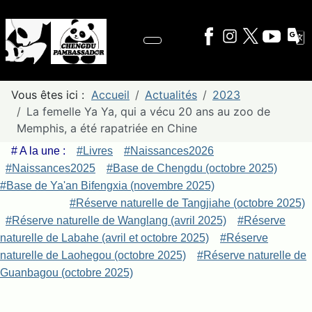
Vous êtes ici :
Accueil
Actualités
2023
La femelle Ya Ya, qui a vécu 20 ans au zoo de
Memphis, a été rapatriée en Chine
# A la une :
#Livres
#Naissances2026
#Naissances2025
#Base de Chengdu (octobre 2025)
#Base de Ya'an Bifengxia (novembre 2025)
#Réserve naturelle de Tangjiahe (octobre 2025)
#Réserve naturelle de Wanglang (avril 2025)
#Réserve
naturelle de Labahe (avril et octobre 2025)
#Réserve
naturelle de Laohegou (octobre 2025)
#Réserve naturelle de
Guanbagou (octobre 2025)