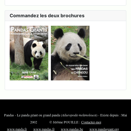
Commandez les deux brochures
Pandas - Le panda géant ou grand panda (
Ailuropoda melanoleuca
) - Existe depuis : Mai
2002 © Jérôme POUILLE :
Contactez-moi
www.panda.fr
www.pandas.fr
www.pandas.be
www.pandageant.org