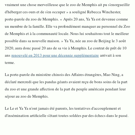
vraiment une chose merveilleuse que le zoo de Memphis ait pu s'enorgueillir
d'héberger ces ours et de s'en occuper » a souligné Rebecca Winchester,
porte-parole du zoo de Memphis. « Après 20 ans, Ya Ya est devenue comme
un membre de la famille. Elle va profondément manquer au personnel du Zoo
de Memphis et à la communauté locale. Nous lui souhaitons tout le meilleur
possible dans sa nouvelle maison. » Ya Ya, née au zoo de Beijing le 3 août
2020, aura donc passé 20 ans de sa vie à Memphis. Le contrat de prêt de 10
ans
renouvelé en 2013 pour une décennie supplémentaire
arrivait à son
terme.
La porte-parole du ministère chinois des Affaires étrangères, Mao Ning, a
déclaré mercredi que les pandas géants avaient reçu de bons soins de la part
du zoo et une grande affection de la part du peuple américain pendant leur
séjour au zoo de Memphis.
Le Le et Ya Ya n'ont jamais été parents, les tentatives d'accouplement et
d'insémination artificielle s'étant toutes soldées par des échecs dans le passé.