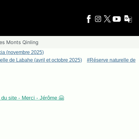
es Monts Qinling
xia (novembre 2025)
lle de Labahe (avril et octobre 2025)
#Réserve naturelle de
du site - Merci - Jérôme 🤗