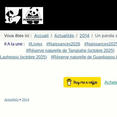
Vous êtes ici :
Accueil
Actualités
2014
Un panda s
# A la une :
#Livres
#Naissances2026
#Naissances202
#Réserve naturelle de Tangjiahe (octobre 2025)
Laohegou (octobre 2025)
#Réserve naturelle de Guanbagou (
Achete
>
Actualités
2014