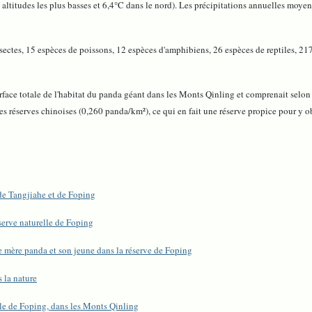
ltitudes les plus basses et 6,4°C dans le nord). Les précipitations annuelles moyen
sectes, 15 espèces de poissons, 12 espèces d'amphibiens, 26 espèces de reptiles, 21
 surface totale de l'habitat du panda géant dans les Monts Qinling et comprenait se
les réserves chinoises (0,260 panda/km²), ce qui en fait une réserve propice pour y 
 de Tangjiahe et de Foping
serve naturelle de Foping
e mère panda et son jeune dans la réserve de Foping
 la nature
lle de Foping, dans les Monts Qinling