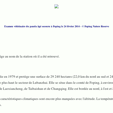
Examen vétérinaire du panda âgé secouru à Foping le 24 février 2014 - © Foping Nature Reserve
 au nom de la station où il a été retrouvé.
ie en 1979 et protège une surface de 29 240 hectares (22,0 km du nord au sud et 24,8
t le plus haut le secteur de Lubanzhai. Elle se situe dans le comté de Foping, à envi
aoxiancheng, de Taibaishan et de Changqing. Elle est bordée au nord, à l'est et à l'o
es caractéristiques climatiques sont encore plus marquées avec l'altitude. La tempér
s.