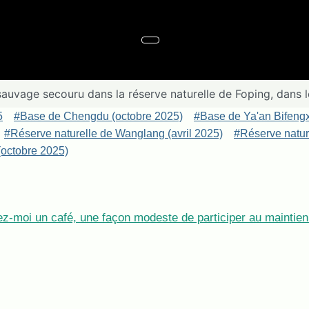
auvage secouru dans la réserve naturelle de Foping, dans l
5
#Base de Chengdu (octobre 2025)
#Base de Ya'an Bifeng
#Réserve naturelle de Wanglang (avril 2025)
#Réserve nature
octobre 2025)
z-moi un café, une façon modeste de participer au maintien 